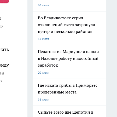
10 июля
м
Во Владивостоке серия
отключений света затронула
 в
центр и несколько районов
в
13 июля
нать
Педагоги из Мариуполя нашли
в Находке работу и достойный
виду
заработок
ла
20 июля
их
Где искать грибы в Приморье:
проверенные места
14 июля
Сыпьте всего две щепотки в