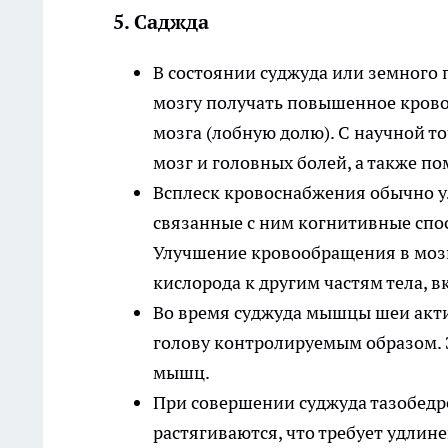
5. Саджда
В состоянии суджуда или земного 
мозгу получать повышенное крово
мозга (лобную долю). С научной т
мозг и головных болей, а также п
Всплеск кровоснабжения обычно у
связанные с ним когнитивные спос
Улучшение кровообращения в мозг
кислорода к другим частям тела, в
Во время суджуда мышцы шеи акти
голову контролируемым образом. 
мышц.
При совершении суджуда тазобедр
растягиваются, что требует удлин