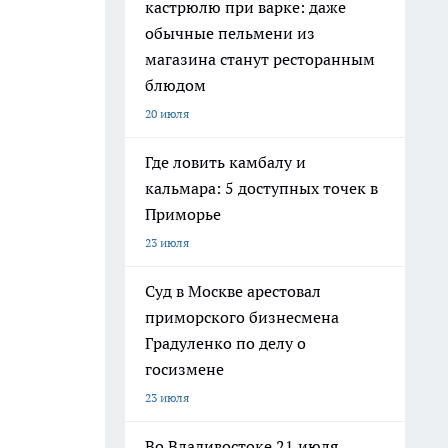
кастрюлю при варке: даже
обычные пельмени из
магазина станут ресторанным
блюдом
20 июля
Где ловить камбалу и
кальмара: 5 доступных точек в
Приморье
23 июля
Суд в Москве арестовал
приморского бизнесмена
Градуленко по делу о
госизмене
23 июля
Во Владивостоке 21 июля