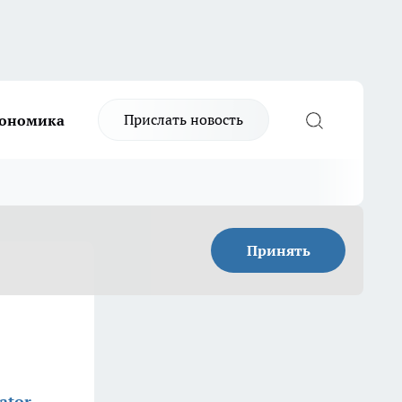
Прислать новость
ономика
Принять
ator