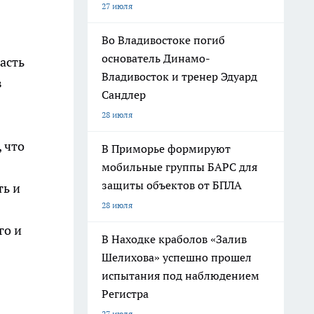
27 июля
Во Владивостоке погиб
основатель Динамо-
асть
Владивосток и тренер Эдуард
в
Сандлер
28 июля
 что
В Приморье формируют
мобильные группы БАРС для
защиты объектов от БПЛА
ть и
28 июля
го и
В Находке краболов «Залив
Шелихова» успешно прошел
испытания под наблюдением
Регистра
27 июля