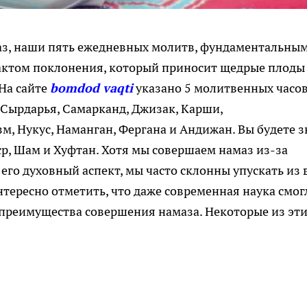
аз, наши пять ежедневных молитв, фундаментальны
ктом поклонения, который приносит щедрые плоды
 На сайте
bomdod vaqti
указано 5 молитвенных часо
 Сырдарья, Самарканд, Джизак, Карши,
зм, Нукус, Наманган, Фергана и Андижан. Вы будете з
ср, Шам и Хуфтан. Хотя мы совершаем намаз из-за
его духовный аспект, мы часто склонны упускать из 
ересно отметить, что даже современная наука смог
преимущества совершения намаза. Некоторые из эт