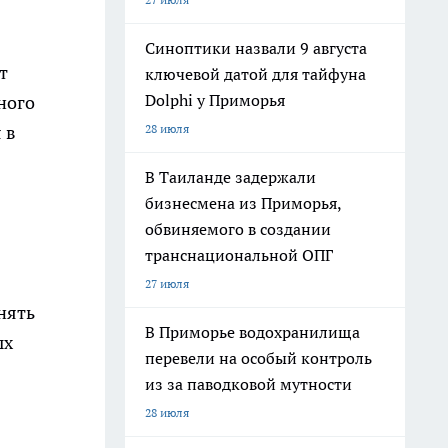
Синоптики назвали 9 августа
т
ключевой датой для тайфуна
Dolphi у Приморья
ного
28 июля
 в
В Таиланде задержали
бизнесмена из Приморья,
обвиняемого в создании
транснациональной ОПГ
27 июля
нять
В Приморье водохранилища
ых
перевели на особый контроль
из за паводковой мутности
28 июля