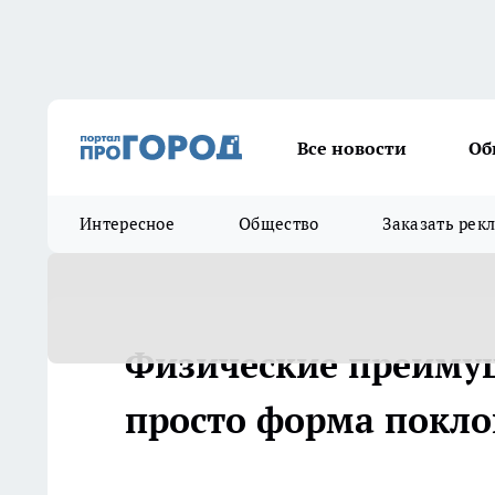
Все новости
Об
Интересное
Общество
Заказать рек
Физические преимущ
просто форма покл