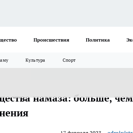
щество
Происшествия
Политика
Эк
ламу
Культура
Спорт
ества намаза: больше, чем
онения
17 февраля 2023
administr