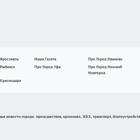
 Ярославль
Наша Газета
Про Город Иваново
 Рыбинск
Про Город Уфа
Про Город Нижний
Новгород
 Краснодара
вные новости города: происшествия, криминал, ЖКХ, транспорт, благоустройст