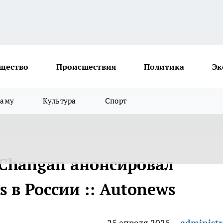
щество
Происшествия
Политика
Эк
ламу
Культура
Спорт
 Changan анонсировал
s в России :: Autonews
25 апреля 2025
administr