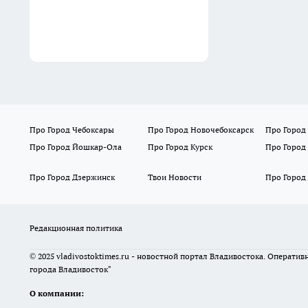
Про Город Чебоксары
Про Город Новочебоксарск
Про Город
Про Город Йошкар-Ола
Про Город Курск
Про Город
Про Город Дзержинск
Твои Новости
Про Город
Редакционная политика
© 2025 vladivostoktimes.ru - новостной портал Владивостока. Операти
города Владивосток"
О компании: