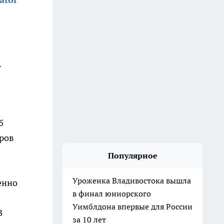
.
5
еров
Популярное
Уроженка Владивостока вышла
енно
в финал юниорского
Уимблдона впервые для России
В
за 10 лет