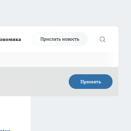
Прислать новость
ономика
Принять
ator