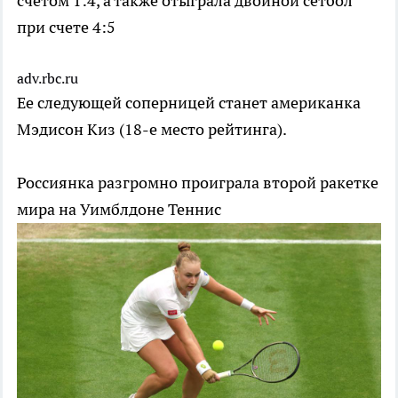
счетом 1:4, а также отыграла двойной сетбол
при счете 4:5
adv.rbc.ru
Ее следующей соперницей станет американка
Мэдисон Киз (18-е место рейтинга).
Россиянка разгромно проиграла второй ракетке
мира на Уимблдоне
Теннис