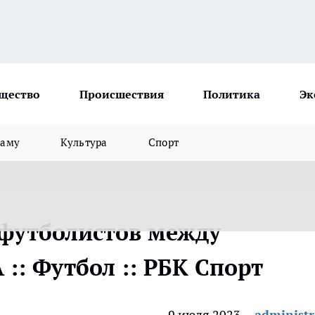
щество
Происшествия
Политика
Эк
ламу
Культура
Спорт
футболистов между
:: Футбол :: РБК Спорт
9 июля 2023
administr