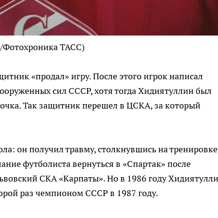
ь/Фотохроника ТАСС)
ащитник «продал» игру. После этого игрок написал
Вооруженных сил СССР, хотя тогда Хидиятуллин был
рочка. Так защитник перешел в ЦСКА, за который
ла: он получил травму, столкнувшись на тренировке
ание футболиста вернуться в «Спартак» после
львовский СКА «Карпаты». Но в 1986 году Хидиятулл
торой раз чемпионом СССР в 1987 году.