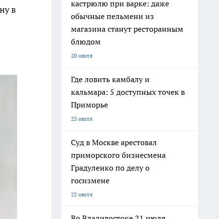
кастрюлю при варке: даже
ну в
обычные пельмени из
магазина станут ресторанным
блюдом
20 июля
Где ловить камбалу и
кальмара: 5 доступных точек в
Приморье
23 июля
Суд в Москве арестовал
приморского бизнесмена
Градуленко по делу о
госизмене
23 июля
Во Владивостоке 21 июля