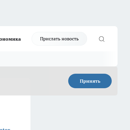
Прислать новость
ономика
Принять
ator