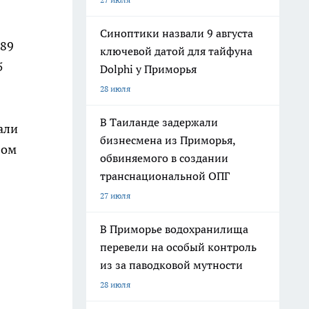
Синоптики назвали 9 августа
989
ключевой датой для тайфуна
5
Dolphi у Приморья
28 июля
В Таиланде задержали
али
бизнесмена из Приморья,
вом
обвиняемого в создании
транснациональной ОПГ
27 июля
В Приморье водохранилища
перевели на особый контроль
из за паводковой мутности
28 июля