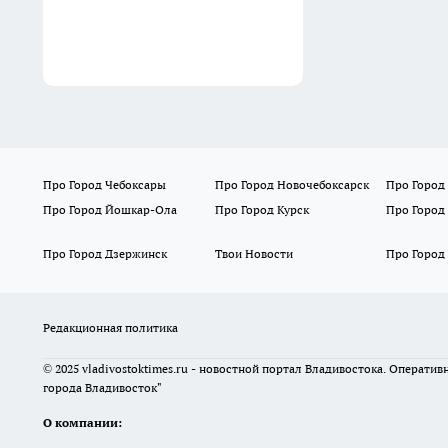
Про Город Чебоксары
Про Город Новочебоксарск
Про Город
Про Город Йошкар-Ола
Про Город Курск
Про Город
Про Город Дзержинск
Твои Новости
Про Город
Редакционная политика
© 2025 vladivostoktimes.ru - новостной портал Владивостока. Операти
города Владивосток"
О компании: