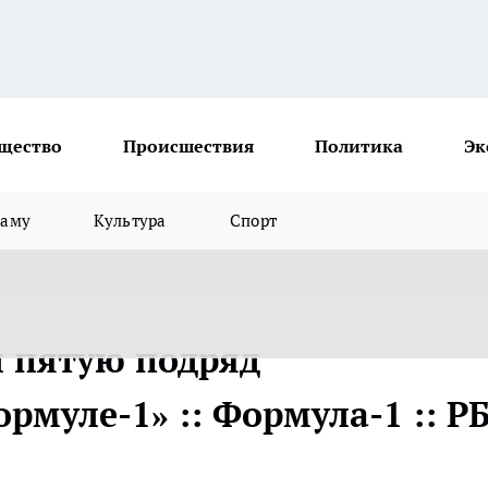
щество
Происшествия
Политика
Эк
ламу
Культура
Спорт
 пятую подряд
муле-1» :: Формула-1 :: Р