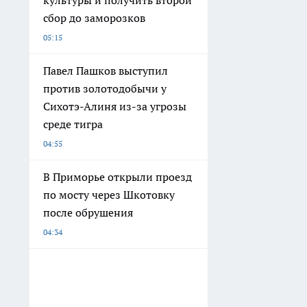
культуры и получить второй
сбор до заморозков
05:15
Павел Пашков выступил
против золотодобычи у
Сихотэ-Алиня из-за угрозы
среде тигра
04:55
В Приморье открыли проезд
по мосту через Шкотовку
после обрушения
04:34