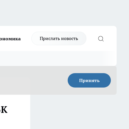
Прислать новость
ономика
Принять
БК