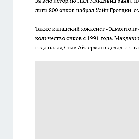
За всю историю НХЛ Макдэвид занял пя
лиги 800 очков набрал Уэйн Гретцки, е
Также канадский хоккеист «Эдмонтона
количество очков с 1991 года. Макдэвид
года назад Стив Айзерман сделал это в 