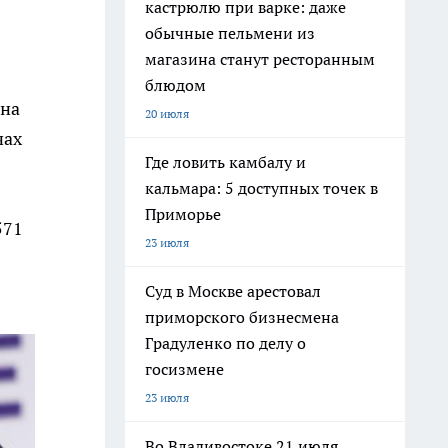
кастрюлю при варке: даже
обычные пельмени из
магазина станут ресторанным
блюдом
дна
20 июля
чах
Где ловить камбалу и
кальмара: 5 доступных точек в
Приморье
571
23 июля
Суд в Москве арестовал
приморского бизнесмена
Градуленко по делу о
госизмене
23 июля
Во Владивостоке 21 июля