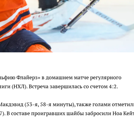
льфию Флайерз» в домашнем матче регулярного
ги (НХЛ). Встреча завершилась со счетом 4:2.
акдэвид (53-я, 58-я минуты), также голами отметил
47). В составе проигравших шайбы забросили Ноа Кей