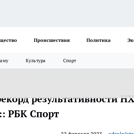
щество
Происшествия
Политика
Эк
ламу
Культура
Спорт
рекорд результативности Н
 :: РБК Спорт
22 февраля 2023
administr