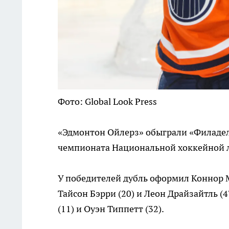
Фото: Global Look Press
«Эдмонтон Ойлерз» обыграли «Филаде
чемпионата Национальной хоккейной ли
У победителей дубль оформил Коннор М
Тайсон Бэрри (20) и Леон Драйзайтль (
(11) и Оуэн Типпетт (32).