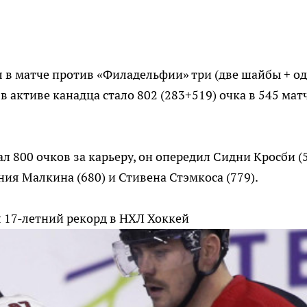
 в матче против «Филадельфии» три (две шайбы + о
в активе канадца стало 802 (283+519) очка в 545 мат
ал 800 очков за карьеру, он опередил Сидни Кросби (
ния Малкина (680) и Стивена Стэмкоса (779).
 17-летний рекорд в НХЛ
Хоккей