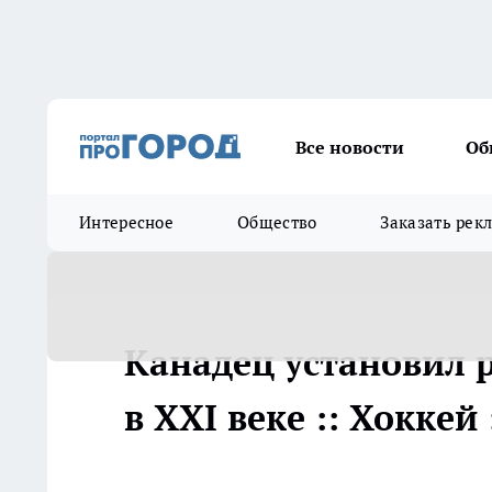
Все новости
Об
Интересное
Общество
Заказать рек
Канадец установил 
в XXI веке :: Хоккей