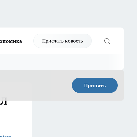
Прислать новость
ономика
Принять
ХЛ
ator