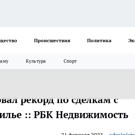
щество
Происшествия
Политика
Эк
ламу
Культура
Спорт
вал рекорд по сделкам с
Жилье :: РБК Недвижимость
21 февраля 2023
administr