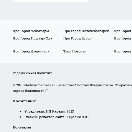
Про Город Чебоксары
Про Город Новочебоксарск
Про Город
Про Город Йошкар-Ола
Про Город Курск
Про Город
Про Город Дзержинск
Твои Новости
Про Город
Редакционная политика
© 2025 vladivostoktimes.ru - новостной портал Владивостока. Операти
города Владивосток"
О компании:
Учредитель: ИП Карелин Н.Ю
Главный редактор сайта: Карелин Н.Ю.
Контакты