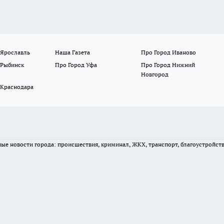
 Ярославль
Наша Газета
Про Город Иваново
 Рыбинск
Про Город Уфа
Про Город Нижний
Новгород
 Краснодара
вные новости города: происшествия, криминал, ЖКХ, транспорт, благоустройст