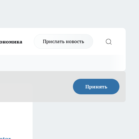
Прислать новость
ономика
Принять
ator