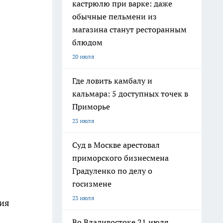
кастрюлю при варке: даже
обычные пельмени из
магазина станут ресторанным
блюдом
20 июля
Где ловить камбалу и
кальмара: 5 доступных точек в
Приморье
23 июля
Суд в Москве арестовал
приморского бизнесмена
Градуленко по делу о
госизмене
23 июля
ния
Во Владивостоке 21 июля