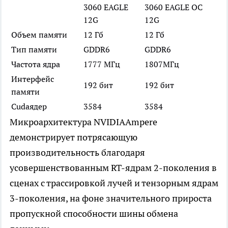
3060 EAGLE
3060 EAGLE OC
12G
12G
Объем памяти
12 Гб
12 Гб
Тип памяти
GDDR6
GDDR6
Частота ядра
1777 МГц
1807МГц
Интерфейс
192 бит
192 бит
памяти
Cudaядер
3584
3584
Микроархитектура NVIDIAAmpere
демонстрирует потрясающую
производительность благодаря
усовершенствованным RT-ядрам 2-поколения в
сценах с трассировкой лучей и тензорным ядрам
3-поколения, на фоне значительного прироста
пропускной способности шины обмена