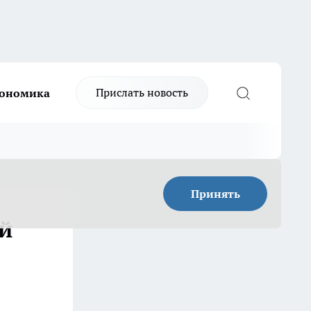
Прислать новость
ономика
Принять
ей