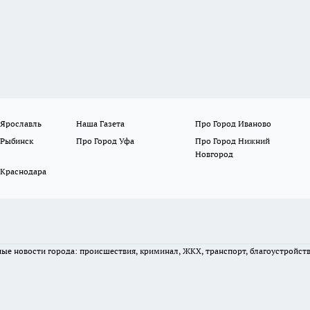
 Ярославль
Наша Газета
Про Город Иваново
 Рыбинск
Про Город Уфа
Про Город Нижний
Новгород
 Краснодара
вные новости города: происшествия, криминал, ЖКХ, транспорт, благоустройст