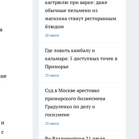
кастрюлю при варке: даже
обычные пельмени из
магазина станут ресторанным
блюдом
а
20 июля
Где ловить камбалу и
кальмара: 5 доступных точек в
Приморье
ние
23 июля
т
Суд в Москве арестовал
приморского бизнесмена
Градуленко по делу о
госизмене
 и
23 июля
 с
Во Владивостоке 21 июля