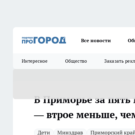
Все новости
Об
Интересное
Общество
Заказать рек
В Приморье за пять 
— втрое меньше, че
Дети
Минздрав
Приморский кра