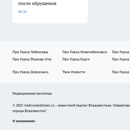
после обрушения
04:34
Про Город Чебоксары
Про Город Новочебоксарск
Про Город
Про Город Йошкар-Ола
Про Город Курск
Про Город
Про Город Дзержинск
Твои Новости
Про Город
Редакционная политика
© 2025 vladivostoktimes.ru - новостной портал Владивостока. Операти
города Владивосток"
О компании: