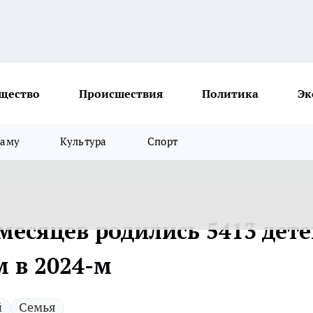
щество
Происшествия
Политика
Эк
ламу
Культура
Спорт
месяцев родились 5413 дет
м в 2024-м
й
Семья