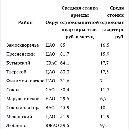
Средняя ставка
Средня
аренды
стоимос
Район
Округ
однокомнатной
однокомна
квартиры, тыс.
квартиры,
руб. в месяц
руб.
Замоскворечье
ЦАО
85
16,5
Пресненский
ЦАО
81,7
15,9
Бутырский
СВАО
64,1
17,7
Тверской
ЦАО
83,3
17,5
Филимонковское
НАО
31,6
7
Сокол
САО
50,4
11,3
Марушкинское
НАО
29,5
6,7
Соколиная Гора
ВАО
43,9
10
Мещанский
ЦАО
51,9
11,9
Люблино
ЮВАО
39,5
9,2