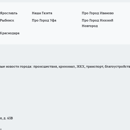
 Ярославль
Наша Газета
Про Город Иваново
 Рыбинск
Про Город Уфа
Про Город Нижний
Новгород
 Краснодара
вные новости города: происшествия, криминал, ЖКХ, транспорт, благоустройст
, д. 63В
u