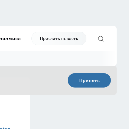
Прислать новость
ономика
Принять
ator