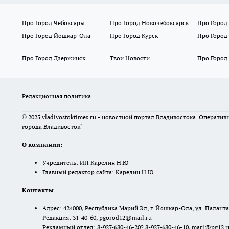
Про Город Чебоксары
Про Город Новочебоксарск
Про Город
Про Город Йошкар-Ола
Про Город Курск
Про Город
Про Город Дзержинск
Твои Новости
Про Город
Редакционная политика
© 2025 vladivostoktimes.ru - новостной портал Владивостока. Операти
города Владивосток"
О компании:
Учредитель: ИП Карелин Н.Ю
Главный редактор сайта: Карелин Н.Ю.
Контакты
Адрес: 424000, Республика Марий Эл, г. Йошкар-Ола, ул. Палантая
Редакция: 31-40-60, pgorod12@mail.ru
Рекламный отдел: 8-927-680-46-20? 8-927-680-46-10, mari@pg12.r