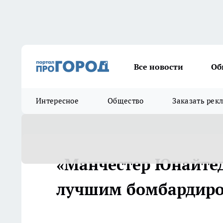
Все новости
Об
Интересное
Общество
Заказать рек
«Манчестер Юнайтед
лучшим бомбардиром