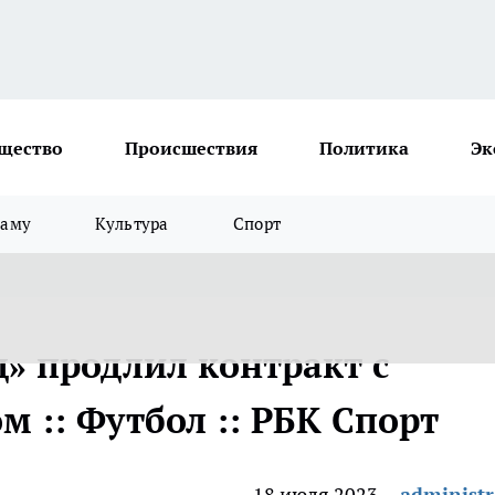
щество
Происшествия
Политика
Эк
ламу
Культура
Спорт
» продлил контракт с
 :: Футбол :: РБК Спорт
18 июля 2023
administr