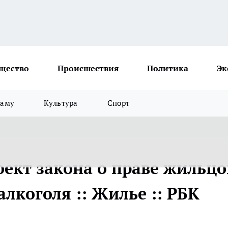
щество
Происшествия
Политика
Эк
ламу
Культура
Спорт
оект закона о праве жильцо
лкоголя :: Жилье :: РБК