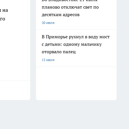
планово отключат свет по
и на
десяткам адресов
го
20 июля
В Приморье рухнул в воду мост
с детьми: одному мальчику
оторвало палец
13 июля