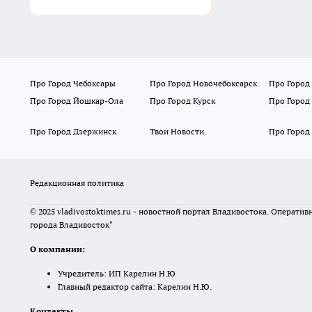
Про Город Чебоксары
Про Город Новочебоксарск
Про Город
Про Город Йошкар-Ола
Про Город Курск
Про Город
Про Город Дзержинск
Твои Новости
Про Город
Редакционная политика
© 2025 vladivostoktimes.ru - новостной портал Владивостока. Операти
города Владивосток"
О компании:
Учредитель: ИП Карелин Н.Ю
Главный редактор сайта: Карелин Н.Ю.
Контакты