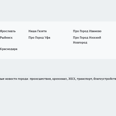
 Ярославль
Наша Газета
Про Город Иваново
 Рыбинск
Про Город Уфа
Про Город Нижний
Новгород
 Краснодара
вные новости города: происшествия, криминал, ЖКХ, транспорт, благоустройст