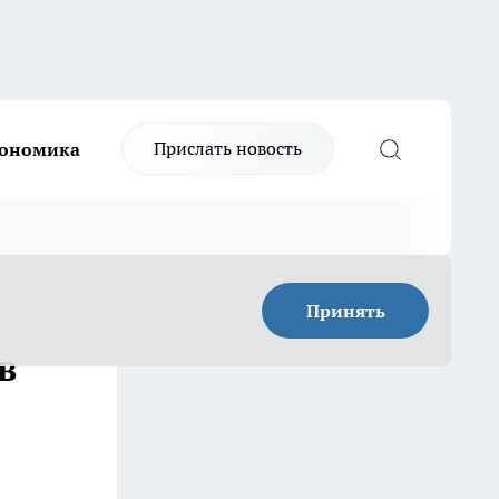
Прислать новость
ономика
Принять
в