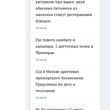
кастрюлю при варке: даже
обычные пельмени из
магазина станут ресторанным
блюдом
20 июля
Где ловить камбалу и
кальмара: 5 доступных точек в
Приморье
23 июля
Суд в Москве арестовал
приморского бизнесмена
Градуленко по делу о
госизмене
23 июля
Во Владивостоке 21 июля