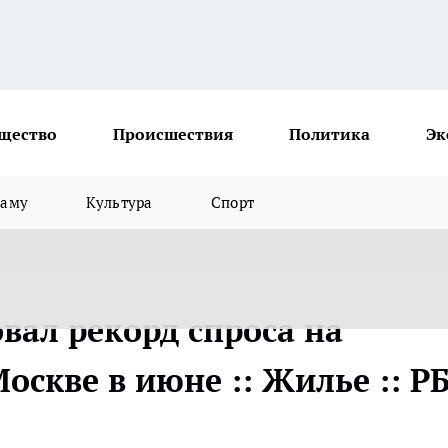
щество
Происшествия
Политика
Эк
ламу
Культура
Спорт
вал рекорд спроса на
оскве в июне :: Жилье :: Р