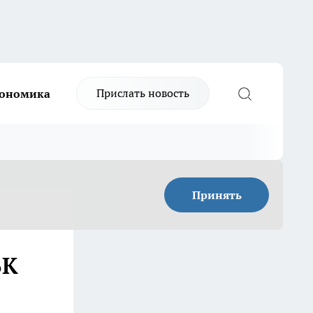
Прислать новость
ономика
Принять
БК