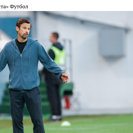
ита»
Футбол