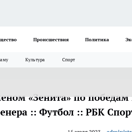
щество
Происшествия
Политика
Эк
ламу
Культура
Спорт
меном «Зенита» по победам 
енера :: Футбол :: РБК Спор
15 июля 2023
administr