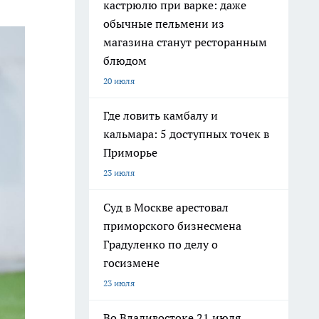
кастрюлю при варке: даже
обычные пельмени из
магазина станут ресторанным
блюдом
20 июля
Где ловить камбалу и
кальмара: 5 доступных точек в
Приморье
23 июля
Суд в Москве арестовал
приморского бизнесмена
Градуленко по делу о
госизмене
23 июля
Во Владивостоке 21 июля