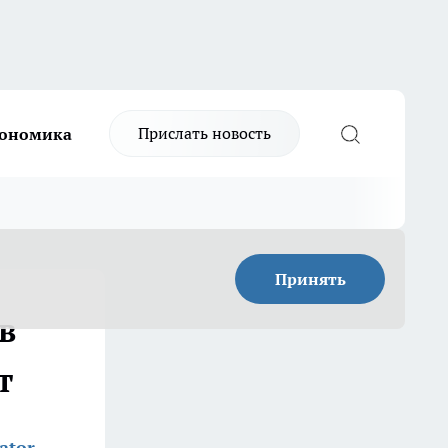
Прислать новость
ономика
Принять
в
т
ator