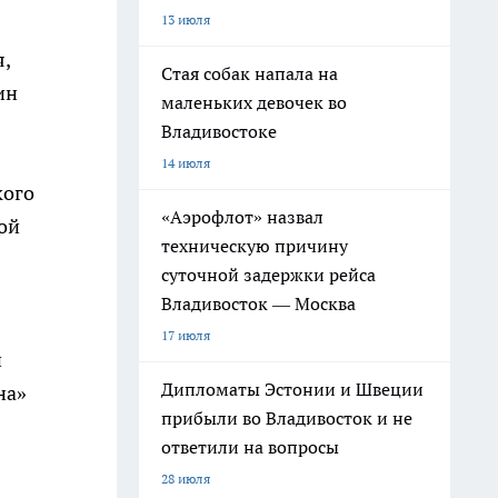
13 июля
,
Стая собак напала на
ин
маленьких девочек во
Владивостоке
14 июля
кого
«Аэрофлот» назвал
ой
техническую причину
суточной задержки рейса
Владивосток — Москва
17 июля
й
Дипломаты Эстонии и Швеции
на»
прибыли во Владивосток и не
ответили на вопросы
28 июля