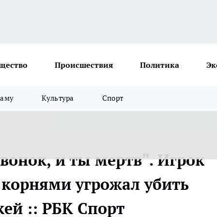
щество
Происшествия
Политика
Эк
ламу
Культура
Спорт
онок, и ты мертв". Игрок
 корнями угрожал убить
кей :: РБК Спорт