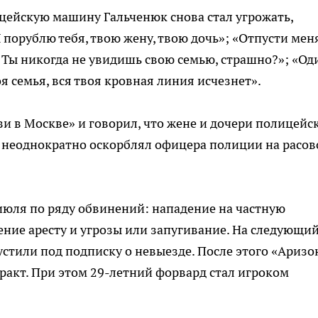
цейскую машину Гальченюк снова стал угрожать,
порублю тебя, твою жену, твою дочь»; «Отпусти меня
 Ты никогда не увидишь свою семью, страшно?»; «Од
я семья, вся твоя кровная линия исчезнет».
зи в Москве» и говорил, что жене и дочери полицейс
т неоднократно оскорблял офицера полиции на расов
июля по ряду обвинений: нападение на частную
ение аресту и угрозы или запугивание. На следующи
стили под подписку о невыезде. После этого «Аризо
ракт. При этом 29-летний форвард стал игроком