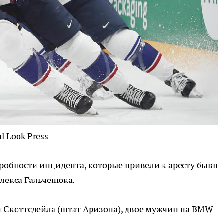
al Look Press
дробности инцидента, которые привели к аресту быв
лекса Гальченюка.
и Скоттсдейла (штат Аризона), двое мужчин на BMW