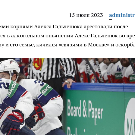
15 июля 2023
administr
кими корнями Алекса Гальченюка арестовали после
я в алкогольном опьянении Алекс Гальченюк во вр
у и его семье, кичился «связями в Москве» и оскорб