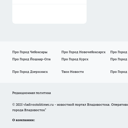
Про Город Чебоксары
Про Город Новочебоксарск
Про Город
Про Город Йошкар-Ола
Про Город Курск
Про Город
Про Город Дзержинск
Твои Новости
Про Город
Редакционная политика
© 2025 vladivostoktimes.ru - новостной портал Владивостока. Операти
города Владивосток"
О компании: