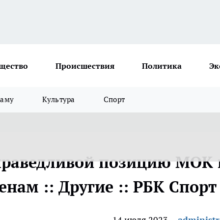
щество
Происшествия
Политика
Эк
ламу
Культура
Спорт
праведливой позицию МОК 
нам :: Другие :: РБК Спорт
14 июля 2023
administr