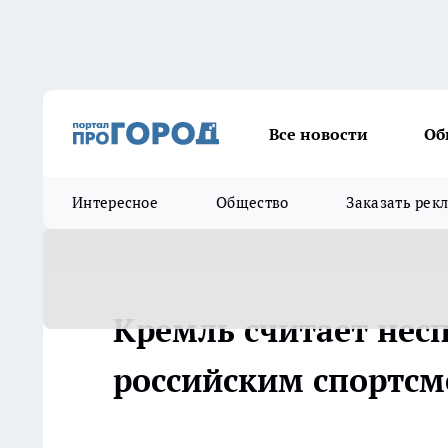
Все новости
Об
Интересное
Общество
Заказать рек
Кремль считает нес
российским спортсме