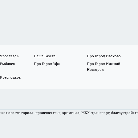
 Ярославль
Наша Газета
Про Город Иваново
 Рыбинск
Про Город Уфа
Про Город Нижний
Новгород
 Краснодара
вные новости города: происшествия, криминал, ЖКХ, транспорт, благоустройст