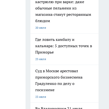
кастрюлю при варке: даже
обычные пельмени из
магазина станут ресторанным
блюдом
20 июля
Где ловить камбалу и
кальмара: 5 доступных точек в
Приморье
23 июля
Суд в Москве арестовал
приморского бизнесмена
Градуленко по делу о
госизмене
23 июля
Во Владивостоке 21 июля