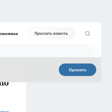
Прислать новость
ономика
Принять
по
ator