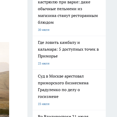
кастрюлю при варке: даже
обычные пельмени из
магазина станут ресторанным
блюдом
20 июля
Где ловить камбалу и
кальмара: 5 доступных точек в
Приморье
23 июля
Суд в Москве арестовал
приморского бизнесмена
Градуленко по делу о
госизмене
23 июля
Во Владивостоке 21 июля