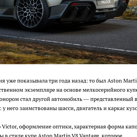
уже показывала три года назад: то был Aston Mart
инственном экземпляре на основе мелкосерийного куп
донором стал другой автомобиль — представленный 
 у него заимствованы шасси, двигатель и каркас куз
 Victor, оформление оптики, характерная форма капо
 в стиле купе Aston Martin V8 Vantage, которое