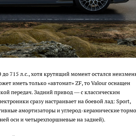
0 до 715 л.с., хотя крутящий момент остался неизме
ожет иметь только «автомат» ZF, то Valour оснащен
кой передач. Задний привод — с классическим
ктроники сразу настраивает на боевой лад: Sport,
аптивные амортизаторы и углерод-керамические торм
ей оси и четырехпоршневые на задней).