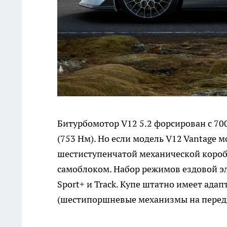
Битурбомотор V12 5.2 форсирован с 70
(753 Нм). Но если модель V12 Vantage м
шестиступенчатой механической короб
самоблоком. Набор режимов ездовой эле
Sport+ и Track. Купе штатно имеет ад
(шестипоршневые механизмы на передн