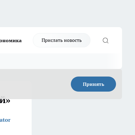
Прислать новость
ономика
Принять
ой»
ator