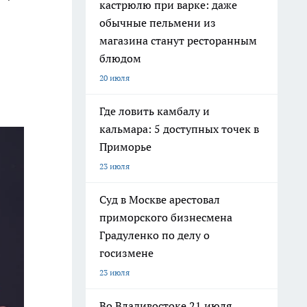
кастрюлю при варке: даже
обычные пельмени из
магазина станут ресторанным
блюдом
20 июля
Где ловить камбалу и
кальмара: 5 доступных точек в
Приморье
23 июля
Суд в Москве арестовал
приморского бизнесмена
Градуленко по делу о
госизмене
23 июля
Во Владивостоке 21 июля