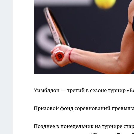
Уимблдон — третий в сезоне турнир «Б
Призовой фонд соревнований превыша
Позднее в понедельник на турнире стар