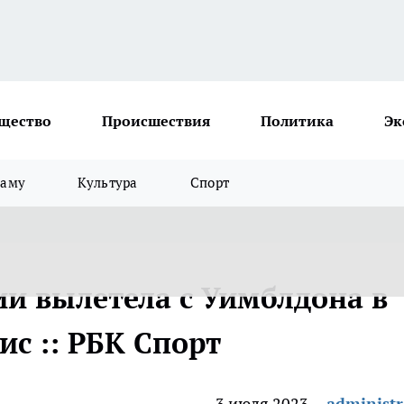
щество
Происшествия
Политика
Эк
ламу
Культура
Спорт
ии вылетела с Уимблдона в
ис :: РБК Спорт
3 июля 2023
administr