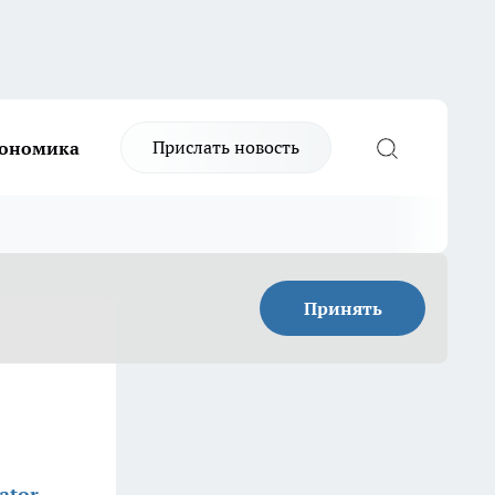
Прислать новость
ономика
Принять
ator