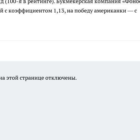
д (100-я в рейтинге). Букмекерская компания «Фонб
й с коэффициентом 1,13, на победу американки — с
а этой странице отключены.