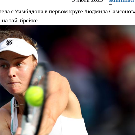
тела с Уимблдона в первом круге
Людмила Самсонов
 на тай-брейке