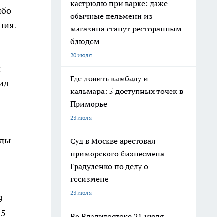
кастрюлю при варке: даже
ибо
обычные пельмени из
ния.
магазина станут ресторанным
блюдом
20 июля
н
Где ловить камбалу и
ил
кальмара: 5 доступных точек в
Приморье
23 июля
жды
Суд в Москве арестовал
приморского бизнесмена
Градуленко по делу о
госизмене
23 июля
9
,5
Во Владивостоке 21 июля