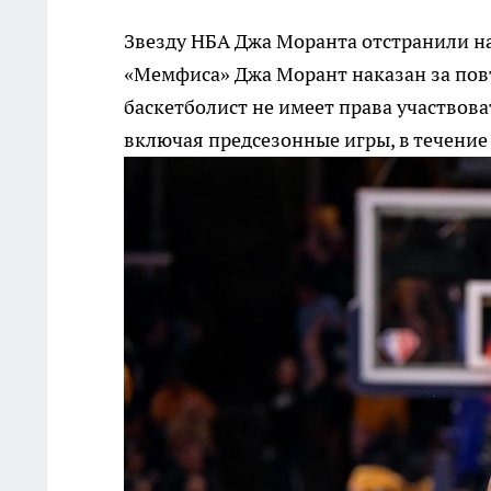
Звезду НБА Джа Моранта отстранили на
«Мемфиса» Джа Морант наказан за по
баскетболист не имеет права участвов
включая предсезонные игры, в течение 