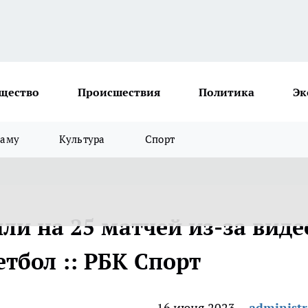
щество
Происшествия
Политика
Эк
ламу
Культура
Спорт
ли на 25 матчей из-за виде
етбол :: РБК Спорт
16 июня 2023
administr