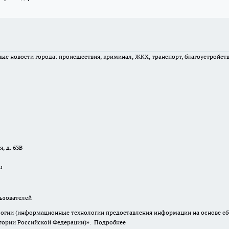
вные новости города: происшествия, криминал, ЖКХ, транспорт, благоустройст
, д. 63В
u
зователей
гии (информационные технологии предоставления информации на основе сбор
итории Российской Федерации)».
Подробнее