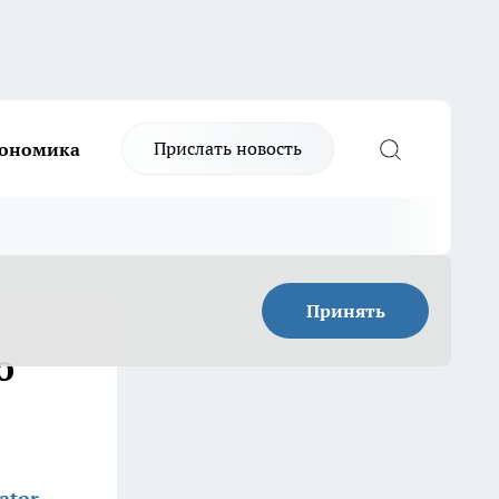
Прислать новость
ономика
Принять
о
ator