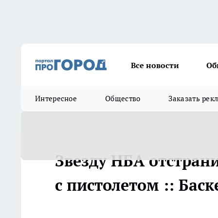
Все новости
Об
Интересное
Общество
Заказать рек
Звезду НБА отстрани
с пистолетом :: Баск