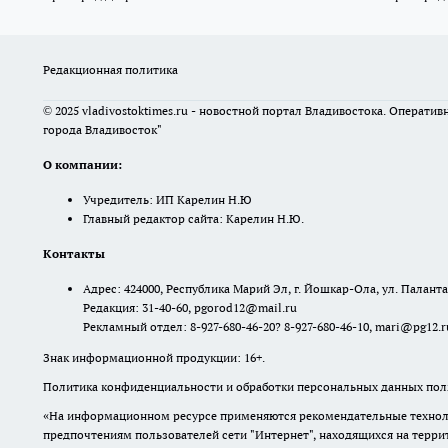
Редакционная политика
© 2025 vladivostoktimes.ru - новостной портал Владивостока. Операти
города Владивосток"
О компании:
Учредитель: ИП Карелин Н.Ю
Главный редактор сайта: Карелин Н.Ю.
Контакты
Адрес: 424000, Республика Марий Эл, г. Йошкар-Ола, ул. Палантая
Редакция: 31-40-60, pgorod12@mail.ru
Рекламный отдел: 8-927-680-46-20? 8-927-680-46-10, mari@pg12.r
Знак информационной продукции: 16+.
Политика конфиденциальности и обработки персональных данных поль
«На информационном ресурсе применяются рекомендательные техноло
предпочтениям пользователей сети "Интернет", находящихся на терр