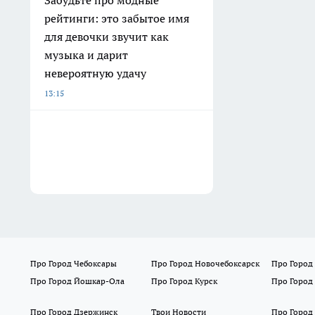
Забудьте про модные
рейтинги: это забытое имя
для девочки звучит как
музыка и дарит
невероятную удачу
13:15
Про Город Чебоксары
Про Город Новочебоксарск
Про Город
Про Город Йошкар-Ола
Про Город Курск
Про Город
Про Город Дзержинск
Твои Новости
Про Город