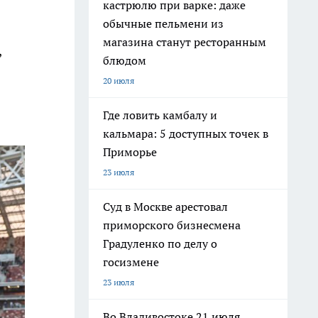
кастрюлю при варке: даже
обычные пельмени из
магазина станут ресторанным
,
блюдом
20 июля
Где ловить камбалу и
кальмара: 5 доступных точек в
Приморье
23 июля
Суд в Москве арестовал
приморского бизнесмена
Градуленко по делу о
госизмене
23 июля
Во Владивостоке 21 июля