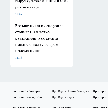
выручку техкомпаний в семь
раз за пять лет
13:55
Больше никаких споров за
столик: РЖД четко
разъяснили, как делить
нижнюю полку во время
приема пищи
13:15
Про Город Чебоксары
Про Город Новочебоксарск
Про Город
Про Город Йошкар-Ола
Про Город Курск
Про Город
Про Город Дзержинск
Твои Новости
Про Город