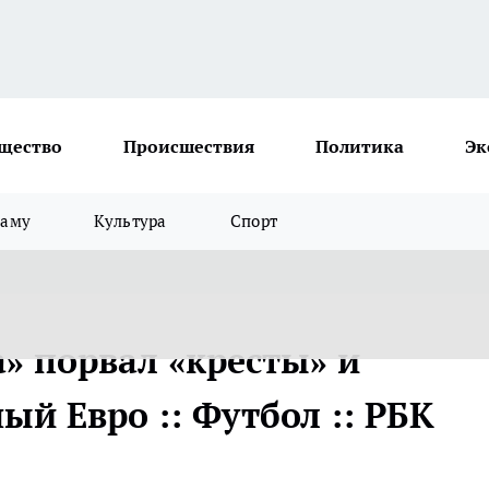
щество
Происшествия
Политика
Эк
ламу
Культура
Спорт
» порвал «кресты» и
й Евро :: Футбол :: РБК