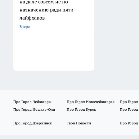
на даче совсем не по
назначению ради пяти
лайфхаков
Вчера
Про Город Чебоксары
Про Город Новочебоксарск
Про Город
Про Город Йошкар-Ола
Про Город Курск
Про Город
Про Город Дзержинск
Твои Новости
Про Город