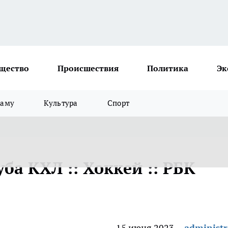
щество
Происшествия
Политика
Эк
ламу
Культура
Спорт
ба КХЛ :: Хоккей :: РБК
15 июня 2023
administr