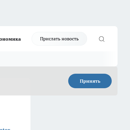
Прислать новость
ономика
Принять
ator