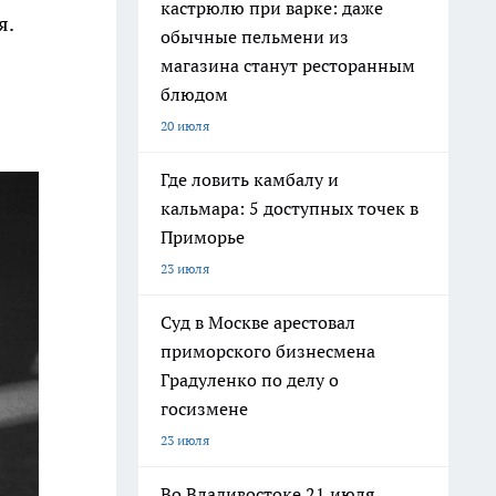
кастрюлю при варке: даже
я.
обычные пельмени из
магазина станут ресторанным
блюдом
20 июля
Где ловить камбалу и
кальмара: 5 доступных точек в
Приморье
23 июля
Суд в Москве арестовал
приморского бизнесмена
Градуленко по делу о
госизмене
23 июля
Во Владивостоке 21 июля