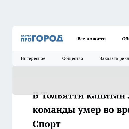
Все новости
Об
Интересное
Общество
Заказать рек
В Тольятти капитан
команды умер во вре
Спорт