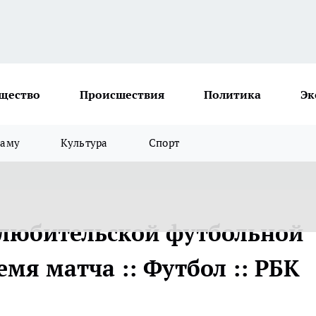
щество
Происшествия
Политика
Эк
ламу
Культура
Спорт
 любительской футбольной
мя матча :: Футбол :: РБК