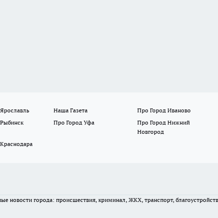
 Ярославль
Наша Газета
Про Город Иваново
 Рыбинск
Про Город Уфа
Про Город Нижний
Новгород
 Краснодара
вные новости города: происшествия, криминал, ЖКХ, транспорт, благоустройст