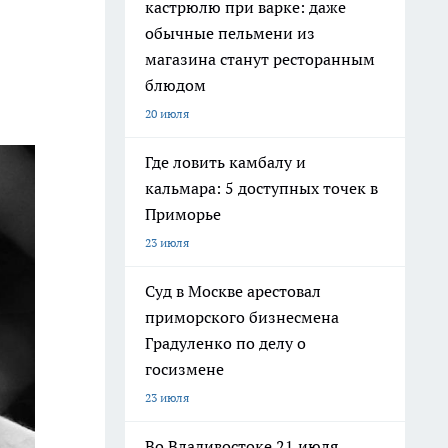
кастрюлю при варке: даже
обычные пельмени из
магазина станут ресторанным
блюдом
20 июля
Где ловить камбалу и
кальмара: 5 доступных точек в
Приморье
23 июля
Суд в Москве арестовал
приморского бизнесмена
Градуленко по делу о
госизмене
23 июля
Во Владивостоке 21 июля