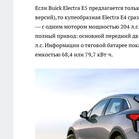
Если Buick Electra E5 предлагается толь
версий), то купеобразная Electra E4 ср
— с одним мотором мощностью 204 л.с.
полный привод: основной передний дви
л.с. Информации о тяговой батарее пок
емкостью 68,4 или 79,7 кВт·ч.