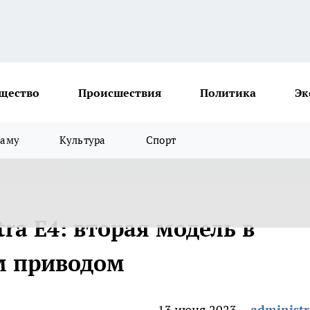
щество
Происшествия
Политика
Эк
ламу
Культура
Спорт
tra E4: вторая модель в
м приводом
13 июня 2023
administr