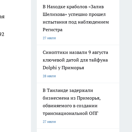
В Находке краболов «Залив
Шелихова» успешно прошел
ая
испытания под наблюдением
Регистра
92
27 июля
Синоптики назвали 9 августа
ключевой датой для тайфуна
Dolphi у Приморья
28 июля
В Таиланде задержали
бизнесмена из Приморья,
обвиняемого в создании
транснациональной ОПГ
27 июля