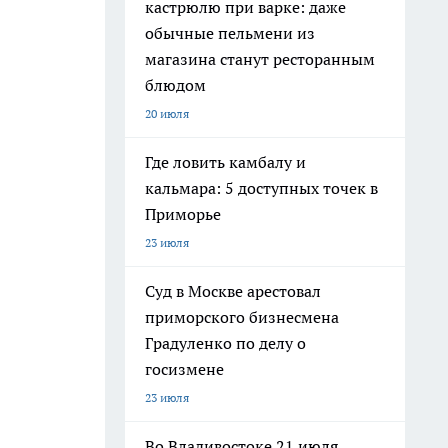
кастрюлю при варке: даже
обычные пельмени из
магазина станут ресторанным
блюдом
20 июля
Где ловить камбалу и
кальмара: 5 доступных точек в
Приморье
23 июля
Суд в Москве арестовал
приморского бизнесмена
Градуленко по делу о
госизмене
23 июля
Во Владивостоке 21 июля