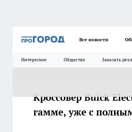
Все новости
Об
Интересное
Общество
Заказать рек
Кроссовер Buick Elec
гамме, уже с полны