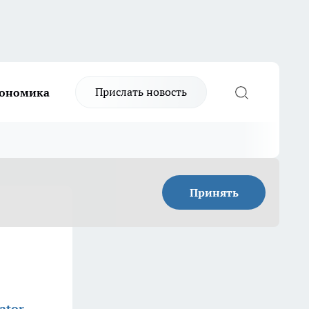
Прислать новость
ономика
Принять
ator