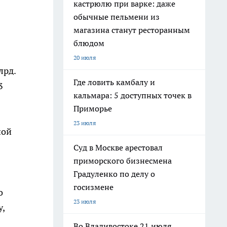
кастрюлю при варке: даже
обычные пельмени из
магазина станут ресторанным
блюдом
20 июля
лрд.
Где ловить камбалу и
3
кальмара: 5 доступных точек в
Приморье
23 июля
ной
Суд в Москве арестовал
приморского бизнесмена
Градуленко по делу о
госизмене
о
23 июля
,
Во Владивостоке 21 июля