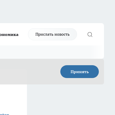
Прислать новость
ономика
Принять
ator