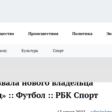
щество
Происшествия
Политика
Эк
ламу
Культура
Спорт
звала нового владельца
 :: Футбол :: РБК Спорт
13 июня 2023
administr