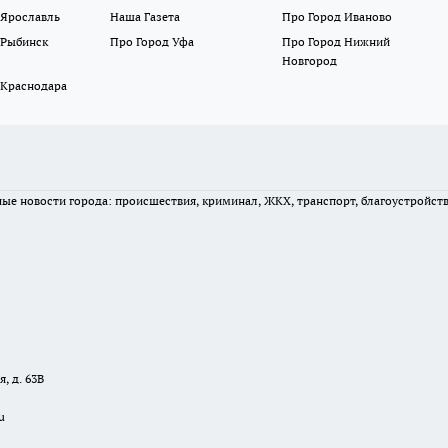
 Ярославль
Наша Газета
Про Город Иваново
 Рыбинск
Про Город Уфа
Про Город Нижний
Новгород
 Краснодара
вные новости города: происшествия, криминал, ЖКХ, транспорт, благоустройст
, д. 63В
u