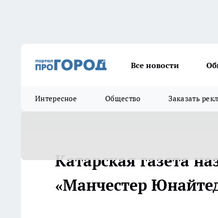
Все новости
Об
Интересное
Общество
Заказать рек
Катарская газета на
«Манчестер Юнайтед»