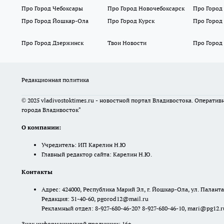
Про Город Чебоксары
Про Город Новочебоксарск
Про Город
Про Город Йошкар-Ола
Про Город Курск
Про Город
Про Город Дзержинск
Твои Новости
Про Город
Редакционная политика
© 2025 vladivostoktimes.ru - новостной портал Владивостока. Операти
города Владивосток"
О компании:
Учредитель: ИП Карелин Н.Ю
Главный редактор сайта: Карелин Н.Ю.
Контакты
Адрес: 424000, Республика Марий Эл, г. Йошкар-Ола, ул. Палантая
Редакция: 31-40-60, pgorod12@mail.ru
Рекламный отдел: 8-927-680-46-20? 8-927-680-46-10, mari@pg12.r
Знак информационной продукции: 16+.