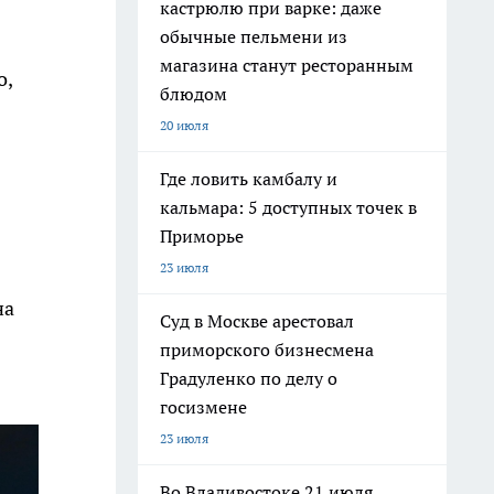
кастрюлю при варке: даже
обычные пельмени из
магазина станут ресторанным
o,
блюдом
20 июля
Где ловить камбалу и
кальмара: 5 доступных точек в
Приморье
23 июля
на
Суд в Москве арестовал
приморского бизнесмена
Градуленко по делу о
госизмене
23 июля
Во Владивостоке 21 июля