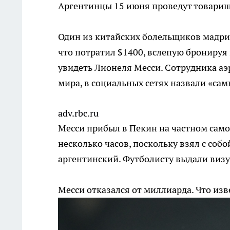
Аргентинцы 15 июня проведут товарищ
Один из китайских болельщиков мадрид
что потратил $1400, вслепую бронируя
увидеть Лионеля Месси. Сотрудника аэ
мира, в социальных сетях назвали «са
adv.rbc.ru
Месси прибыл в Пекин на частном само
несколько часов, поскольку взял с соб
аргентинский. Футболисту выдали визу 
Месси отказался от миллиарда. Что изв