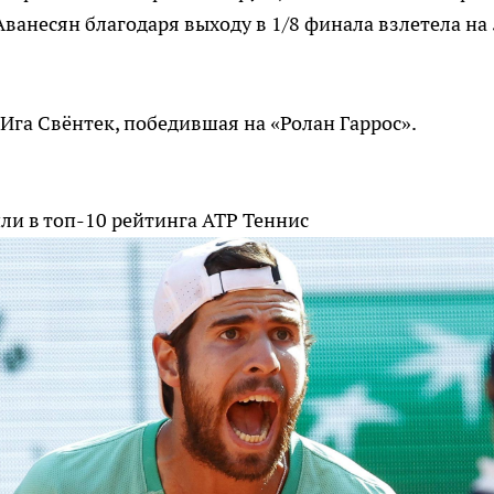
Аванесян благодаря выходу в 1/8 финала взлетела на
Ига Свёнтек, победившая на «Ролан Гаррос».
ли в топ-10 рейтинга ATP
Теннис