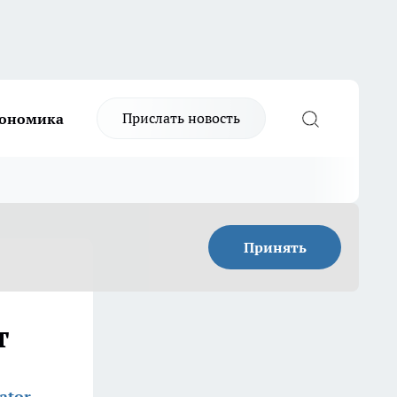
Прислать новость
ономика
Принять
т
ator