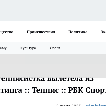
щество
Происшествия
Политика
Эк
ламу
Культура
Спорт
теннисистка вылетела из
тинга :: Теннис :: РБК Спор
12 июня 2023
administr