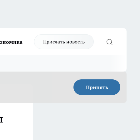
Прислать новость
ономика
Принять
л