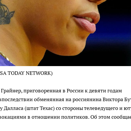
n-USA TODAY NETWORK)
Грайнер, приговоренная в России к девяти годам
впоследствии обменянная на россиянина Виктора Бу
 Далласа (штат Техас) со стороны телеведущего и ют
овокациями в отношении политиков. Об этом сообща