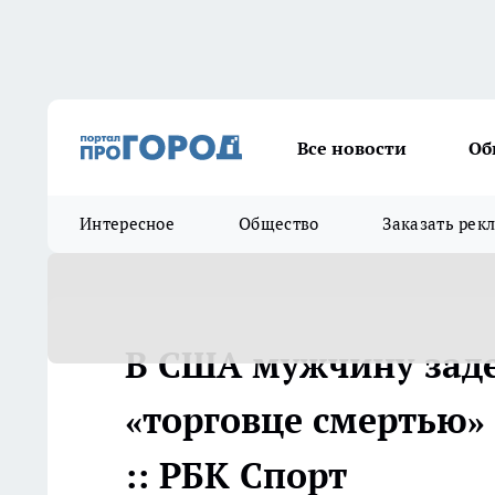
Все новости
Об
Интересное
Общество
Заказать рек
В США мужчину заде
«торговце смертью» 
:: РБК Спорт