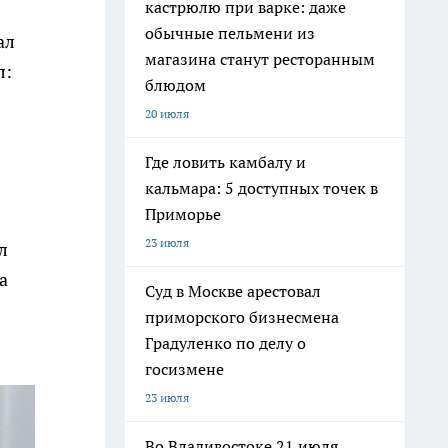
кастрюлю при варке: даже
обычные пельмени из
ал
магазина станут ресторанным
л:
блюдом
20 июля
Где ловить камбалу и
кальмара: 5 доступных точек в
Приморье
23 июля
л
а
Суд в Москве арестовал
приморского бизнесмена
Градуленко по делу о
госизмене
23 июля
Во Владивостоке 21 июля