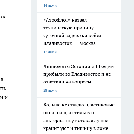
14 июля
ов
«Аэрофлот» назвал
техническую причину
суточной задержки рейса
Владивосток — Москва
17 июля
Дипломаты Эстонии и Швеции
прибыли во Владивосток и не
 в
ответили на вопросы
ить
28 июля
и и
Больше не ставлю пластиковые
окна: нашла стильную
альтернативу которая лучше
в
хранит уют и тишину в доме