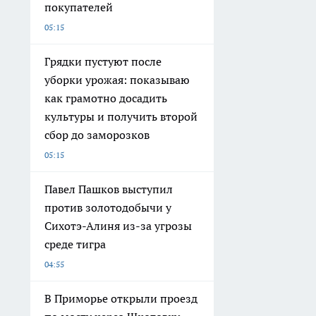
покупателей
05:15
Грядки пустуют после
уборки урожая: показываю
как грамотно досадить
культуры и получить второй
сбор до заморозков
05:15
Павел Пашков выступил
против золотодобычи у
Сихотэ-Алиня из-за угрозы
среде тигра
04:55
В Приморье открыли проезд