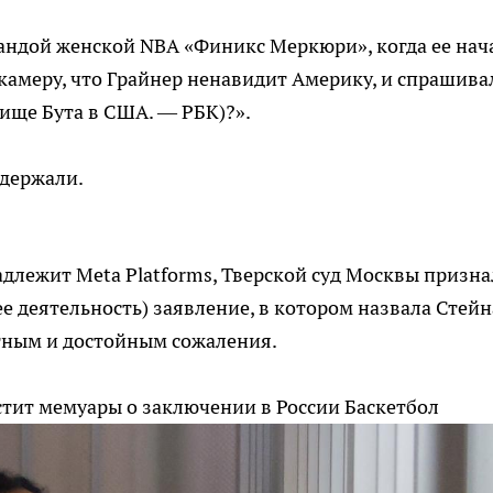
мандой женской NBA «Финикс Меркюри», когда ее нач
камеру, что Грайнер ненавидит Америку, и спрашива
вище Бута в США. — РБК)?».
адержали.
длежит Meta Platforms, Тверской суд Москвы призна
е деятельность) заявление, в котором назвала Стейн
стным и достойным сожаления.
стит мемуары о заключении в России
Баскетбол