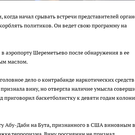
, когда начал срывать встречи представителей орган
скорблять политиков. Он ведет свою программу на
а в аэропорту Шереметьево после обнаружения в ее
ым маслом.
оловное дело о контрабанде наркотических средств
 признала вину, но отвергла наличие умысла соверш
уд приговорил баскетболистку к девяти годам колони
ту Абу-Даби на Бута, признанного в США виновным 
жке терроризма. Вину россиянин не признал.