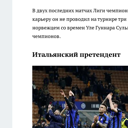
В двух последних матчах Лиги чемпионо
карьеру он не проводил на турнире три
норвежцем со времен Уле Гуннара Суль
чемпионов.
Итальянский претендент