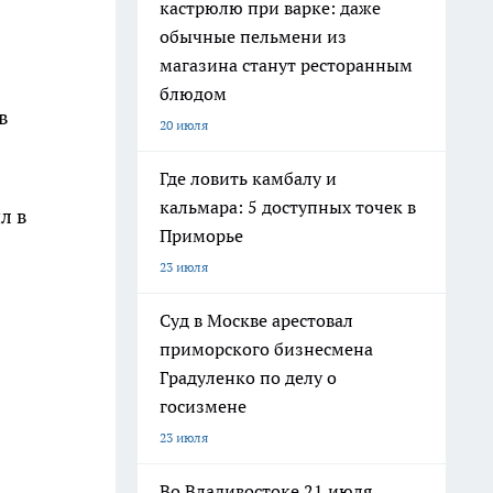
кастрюлю при варке: даже
обычные пельмени из
магазина станут ресторанным
блюдом
в
20 июля
Где ловить камбалу и
кальмара: 5 доступных точек в
л в
Приморье
23 июля
Суд в Москве арестовал
приморского бизнесмена
Градуленко по делу о
госизмене
23 июля
Во Владивостоке 21 июля