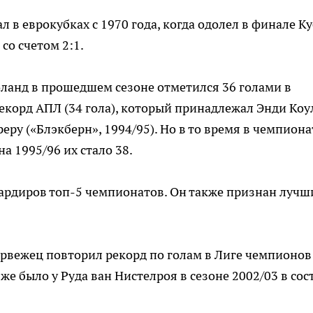
 в еврокубках с 1970 года, когда одолел в финале К
со счетом 2:1.
ланд в прошедшем сезоне отметился 36 голами в
корд АПЛ (34 гола), который принадлежал Энди Коу
еру («Блэкберн», 1994/95). Но в то время в чемпиона
на 1995/96 их стало 38.
бардиров топ-5 чемпионатов. Он также признан луч
вежец повторил рекорд по голам в Лиге чемпионов
 же было у Руда ван Нистелроя в сезоне 2002/03 в сос