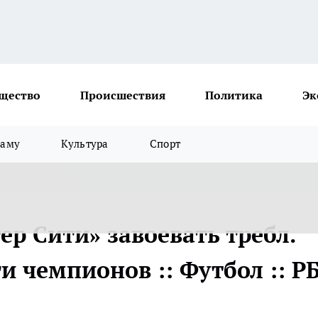
щество
Происшествия
Политика
Эк
ламу
Культура
Спорт
р Сити» завоевать требл.
 чемпионов :: Футбол :: Р