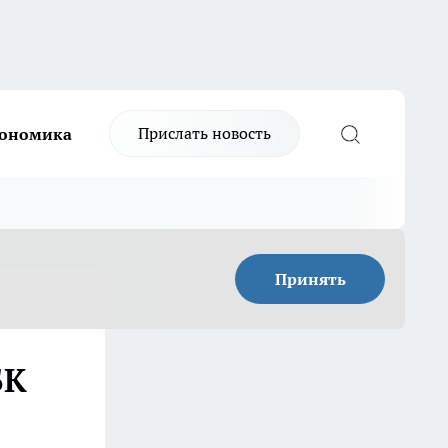
Прислать новость
ономика
Принять
БК