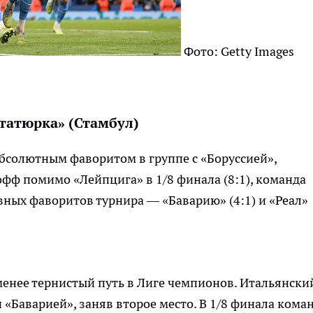
Фото: Getty Images
татюрка» (Стамбул)
бсолютным фаворитом в группе с «Боруссией»,
офф помимо «Лейпцига» в 1/8 финала (8:1), команда
вных фаворитов турнира — «Баварию» (4:1) и «Реал»
 менее тернистый путь в Лиге чемпионов. Итальянски
 «Баварией», заняв второе место. В 1/8 финала кома