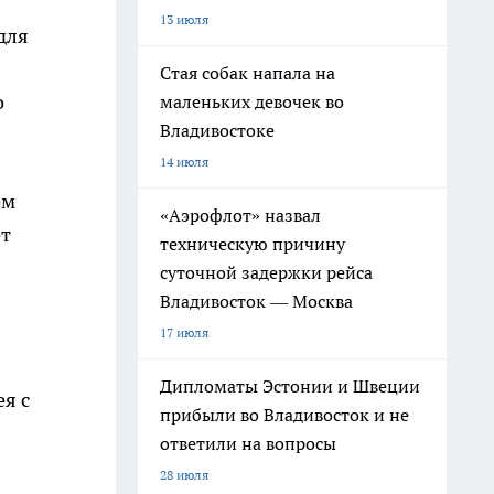
13 июля
для
Стая собак напала на
о
маленьких девочек во
Владивостоке
14 июля
ем
«Аэрофлот» назвал
ет
техническую причину
суточной задержки рейса
Владивосток — Москва
17 июля
Дипломаты Эстонии и Швеции
ея с
прибыли во Владивосток и не
ответили на вопросы
28 июля