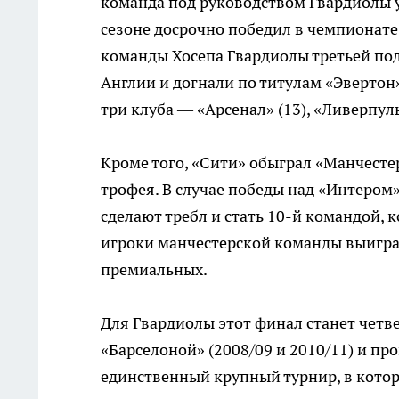
команда под руководством Гвардиолы у
сезоне досрочно победил в чемпионате.
команды Хосепа Гвардиолы третьей под
Англии и догнали по титулам «Эверто
три клуба — «Арсенал» (13), «Ливерпуль
Кроме того, «Сити» обыграл «Манчесте
трофея. В случае победы над «Интеро
сделают требл и стать 10-й командой, 
игроки манчестерской команды выиграю
премиальных.
Для Гвардиолы этот финал станет четве
«Барселоной» (2008/09 и 2010/11) и пр
единственный крупный турнир, в котор