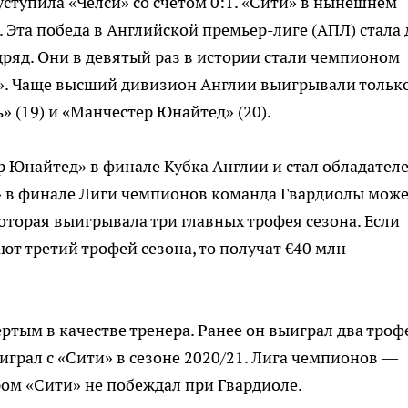
ступила «Челси» со счетом 0:1. «Сити» в нынешнем
 Эта победа в Английской премьер-лиге (АПЛ) стала 
ряд. Они в девятый раз в истории стали чемпионом
н». Чаще высший дивизион Англии выигрывали тольк
» (19) и «Манчестер Юнайтед» (20).
р Юнайтед» в финале Кубка Англии и стал обладател
м» в финале Лиги чемпионов команда Гвардиолы мож
которая выигрывала три главных трофея сезона. Если
т третий трофей сезона, то получат €40 млн
ртым в качестве тренера. Ранее он выиграл два троф
оиграл с «Сити» в сезоне 2020/21. Лига чемпионов —
ом «Сити» не побеждал при Гвардиоле.