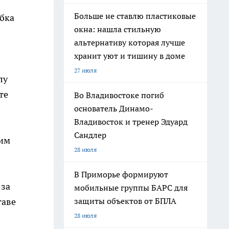
Больше не ставлю пластиковые
убка
окна: нашла стильную
альтернативу которая лучше
хранит уют и тишину в доме
27 июля
лу
те
Во Владивостоке погиб
основатель Динамо-
Владивосток и тренер Эдуард
Сандлер
шим
28 июля
В Приморье формируют
 за
мобильные группы БАРС для
таве
защиты объектов от БПЛА
28 июля