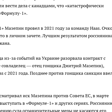
ли вести дела с канадцами, что «катастрофически
«Формулу-1».
» Мазепин провел в 2021 году за команду Haas. Очк
есто в личном зачете. Лучшим результатом россиянин
жана.
а из-за событий на Украине разорвала контракт с
е совладелец — отец гонщика Дмитрий Мазепин),
s с 2021 года. Позднее против гонщика санкции вве
сматривал иск Мазепина против Совета ЕС, в марте
выступать в «Формуле-1» и других сериях. Россияни
шению суда ограничительные меры не касаются его