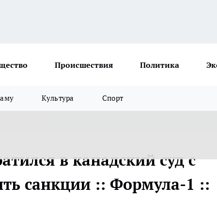
щество
Происшествия
Политика
Эк
ламу
Культура
Спорт
тился в канадский суд с
ь санкции :: Формула-1 ::