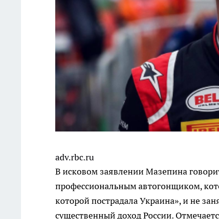
adv.rbc.ru
В исковом заявлении Мазепина говорит
профессиональным автогонщиком, кото
которой пострадала Украина», и не за
существенный доход России. Отмечает