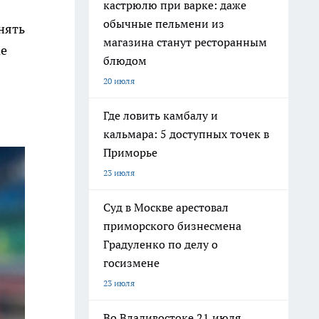
кастрюлю при варке: даже
обычные пельмени из
нять
магазина станут ресторанным
ае
блюдом
20 июля
Где ловить камбалу и
кальмара: 5 доступных точек в
Приморье
23 июля
Суд в Москве арестовал
приморского бизнесмена
Градуленко по делу о
госизмене
23 июля
Во Владивостоке 21 июля