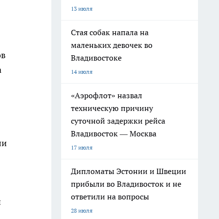
13 июля
Стая собак напала на
маленьких девочек во
ов
Владивостоке
а
14 июля
«Аэрофлот» назвал
техническую причину
суточной задержки рейса
Владивосток — Москва
ли
17 июля
Дипломаты Эстонии и Швеции
прибыли во Владивосток и не
ответили на вопросы
н
28 июля