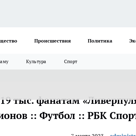
щество
Происшествия
Политика
Эк
ламу
Культура
Спорт
19 тыс. фанатам «Ливерпул
онов :: Футбол :: РБК Спор
7 марта 2023
administr