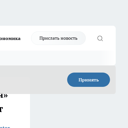
Прислать новость
ономика
Принять
я»
т
ator