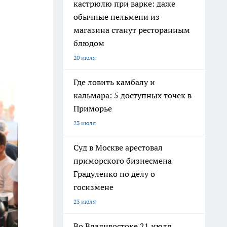
кастрюлю при варке: даже
обычные пельмени из
магазина станут ресторанным
блюдом
20 июля
Где ловить камбалу и
кальмара: 5 доступных точек в
Приморье
23 июля
Суд в Москве арестовал
приморского бизнесмена
Градуленко по делу о
госизмене
23 июля
Во Владивостоке 21 июля