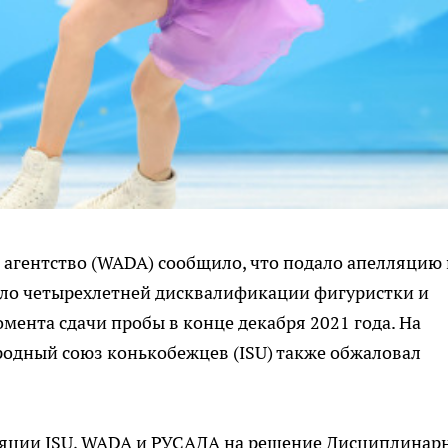
 агентство (WADA) сообщило, что подало апелляцию
вало четырехлетней дисквалификации фигуристки и
омента сдачи пробы в конце декабря 2021 года. На
родный союз конькобежцев (ISU) также обжаловал
ляции ISU, WADA и РУСАДА на решение Дисциплинар