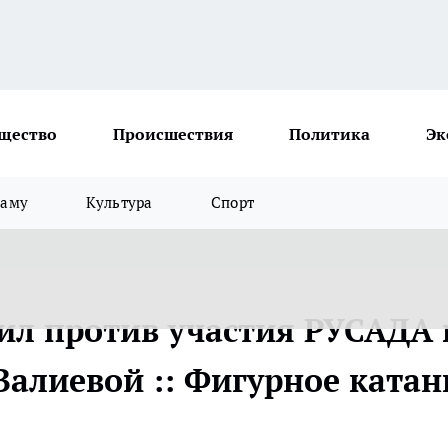
щество
Происшествия
Политика
Эк
ламу
Культура
Спорт
ил против участия РУСАДА 
Валиевой :: Фигурное катан