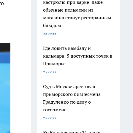
кастрюлю при варке: даже
го
обычные пельмени из
магазина станут ресторанным
блюдом
20 июля
Где ловить камбалу и
кальмара: 5 доступных точек в
Приморье
23 июля
Суд в Москве арестовал
приморского бизнесмена
Градуленко по делу о
госизмене
23 июля
Во Владивостоке 21 июля