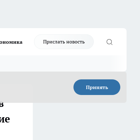
Прислать новость
ономика
Принять
в
ие