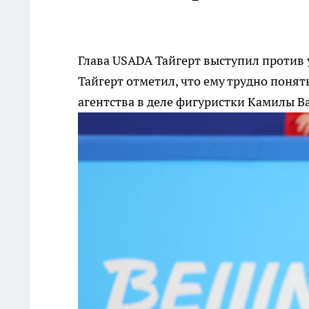
Глава USADA Тайгерт выступил против 
Тайгерт отметил, что ему трудно поня
агентства в деле фигуристки Камилы В