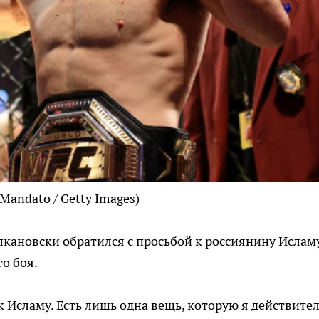
Mandato / Getty Images)
кановски обратился с просьбой к россиянину Ислам
о боя.
к Исламу. Есть лишь одна вещь, которую я действите