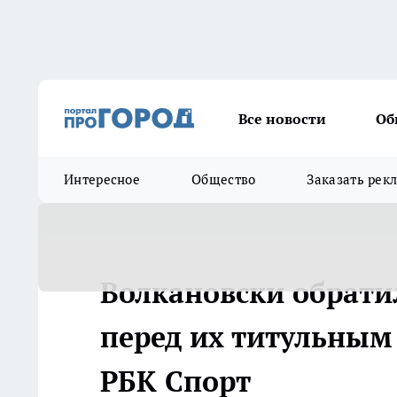
Все новости
Об
Интересное
Общество
Заказать рек
Волкановски обрати
перед их титульным 
РБК Спорт