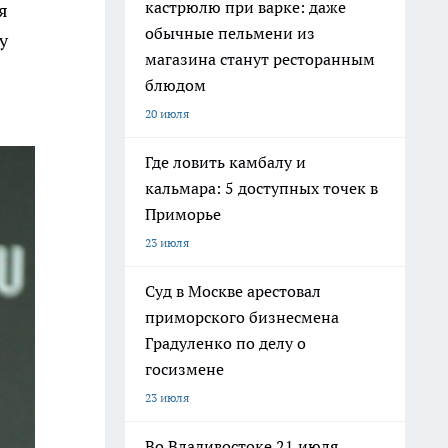
кастрюлю при варке: даже
я
обычные пельмени из
у
магазина станут ресторанным
блюдом
20 июля
Где ловить камбалу и
кальмара: 5 доступных точек в
Приморье
23 июля
Суд в Москве арестовал
приморского бизнесмена
Градуленко по делу о
госизмене
23 июля
Во Владивостоке 21 июля