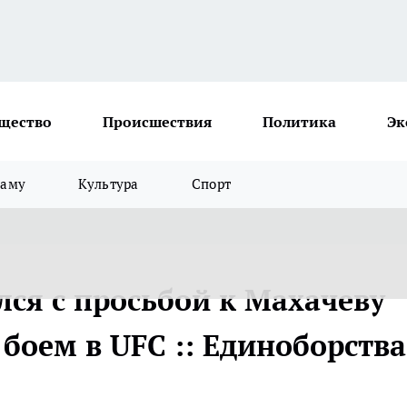
щество
Происшествия
Политика
Эк
ламу
Культура
Спорт
лся с просьбой к Махачеву
боем в UFC :: Единоборства 