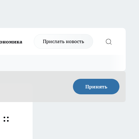
Прислать новость
ономика
Принять
::