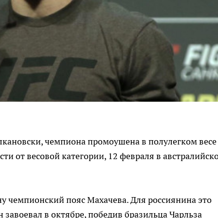
лкановски, чемпиона промоушена в полулегком весе
сти от весовой категории, 12 февраля в австралийск
ону чемпионский пояс Махачева. Для россиянина это
н завоевал в октябре, победив бразильца Чарльза