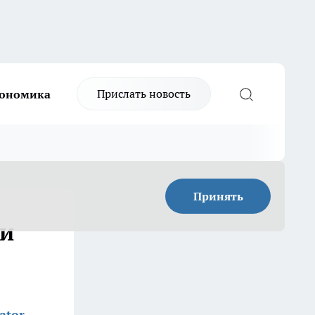
Прислать новость
ономика
Принять
ли
ator