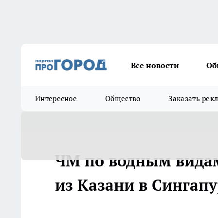
Все новости
Об
Интересное
Общество
Заказать рек
ЧМ по водным видам
из Казани в Сингапур