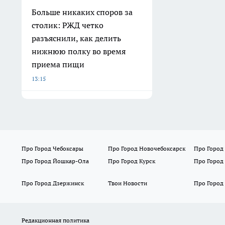
Больше никаких споров за
столик: РЖД четко
разъяснили, как делить
нижнюю полку во время
приема пищи
13:15
Про Город Чебоксары
Про Город Новочебоксарск
Про Город
Про Город Йошкар-Ола
Про Город Курск
Про Город
Про Город Дзержинск
Твои Новости
Про Город
Редакционная политика