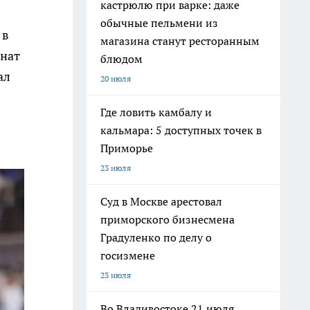
кастрюлю при варке: даже
обычные пельмени из
 в
магазина станут ресторанным
онат
блюдом
ал
20 июля
Где ловить камбалу и
кальмара: 5 доступных точек в
Приморье
23 июля
Суд в Москве арестовал
приморского бизнесмена
Градуленко по делу о
госизмене
23 июля
Во Владивостоке 21 июля