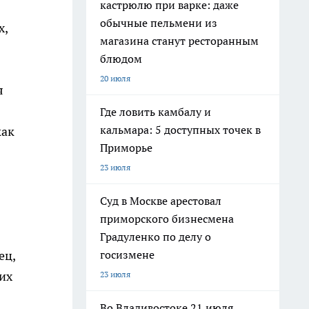
кастрюлю при варке: даже
обычные пельмени из
х,
магазина станут ресторанным
блюдом
20 июля
я
Где ловить камбалу и
кальмара: 5 доступных точек в
как
Приморье
23 июля
Суд в Москве арестовал
приморского бизнесмена
Градуленко по делу о
госизмене
ец,
их
23 июля
Во Владивостоке 21 июля