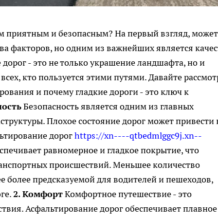
им приятным и безопасным? На первый взгляд, может
тва факторов, но одним из важнейших является каче
дорог - это не только украшение ландшафта, но и
всех, кто пользуется этими путями. Давайте рассмо
ования и почему гладкие дороги - это ключ к
ность
Безопасность является одним из главных
труктуры. Плохое состояние дорог может привести 
льтирование дорог
https://xn----qtbedmlggc9j.xn--
спечивает равномерное и гладкое покрытие, что
анспортных происшествий. Меньшее количество
ее более предсказуемой для водителей и пешеходов,
ге.
2. Комфорт
Комфортное путешествие - это
твия. Асфальтирование дорог обеспечивает плавное