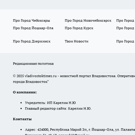
Про Город Чебоксары
Про Город Новочебоксарск
Про Город
Про Город Йошкар-Ола
Про Город Курск
Про Город
Про Город Дзержинск
Твои Новости
Про Город
Редакционная политика
© 2025 vladivostoktimes.ru - новостной портал Владивостока. Операти
города Владивосток"
О компании:
Учредитель: ИП Карелин Н.Ю
Главный редактор сайта: Карелин Н.Ю.
Контакты
Адрес: 424000, Республика Марий Эл, г. Йошкар-Ола, ул. Палантая