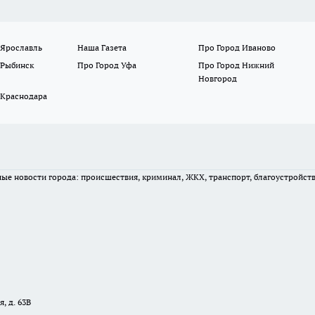
 Ярославль
Наша Газета
Про Город Иваново
 Рыбинск
Про Город Уфа
Про Город Нижний
Новгород
 Краснодара
вные новости города: происшествия, криминал, ЖКХ, транспорт, благоустройст
, д. 63В