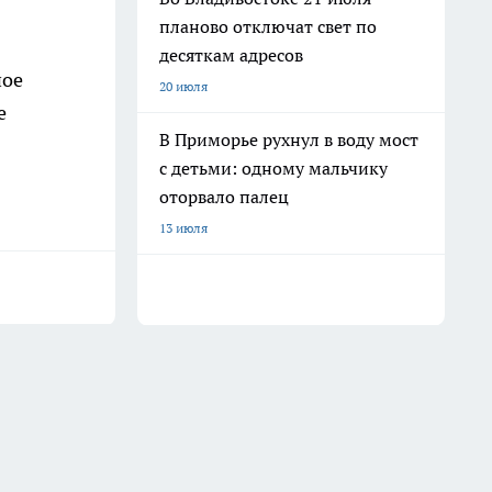
планово отключат свет по
десяткам адресов
ное
20 июля
е
В Приморье рухнул в воду мост
с детьми: одному мальчику
оторвало палец
13 июля