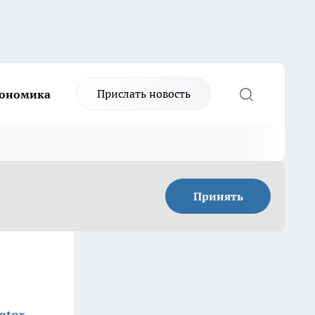
Прислать новость
ономика
Принять
ator