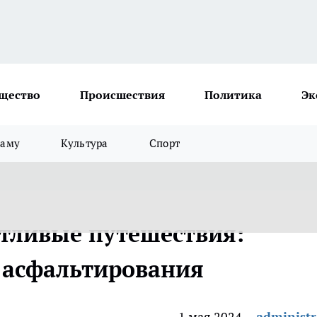
щество
Происшествия
Политика
Эк
ламу
Культура
Спорт
стливые путешествия:
 асфальтирования
1 мая 2024
administr