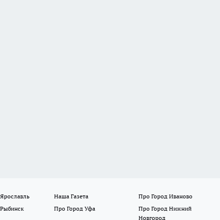
 Ярославль
Наша Газета
Про Город Иваново
 Рыбинск
Про Город Уфа
Про Город Нижний
Новгород