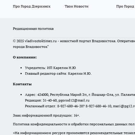
Про Город Дзержинск
Твои Новости
Про Город
Редакционная политика
© 2025 vladivostoktimes.ru - новостной портал Владивостока. Операти
города Владивосток"
О компании:
Учредитель: ИП Карелин Н.Ю
Главный редактор сайта: Карелин Н.Ю.
Контакты
Адрес: 424000, Республика Марий Эл, г. Йошкар-Ола, ул. Палантая
Редакция: 31-40-60, pgorod12@mail.ru
Рекламный отдел: 8-927-680-46-20? 8-927-680-46-10, mari@pg12.r
Знак информационной продукции: 16+.
Политика конфиденциальности и обработки персональных данных поль
«На информационном ресурсе применяются рекомендательные техноло