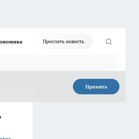
Прислать новость
ономика
Принять
т
ator