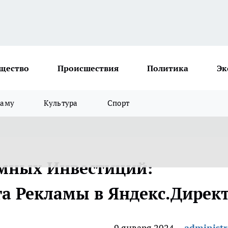
щество
Происшествия
Политика
Эк
ламу
Культура
Спорт
мных Инвестиций:
та Рекламы в Яндекс.Дирек
9 января 2024
administr