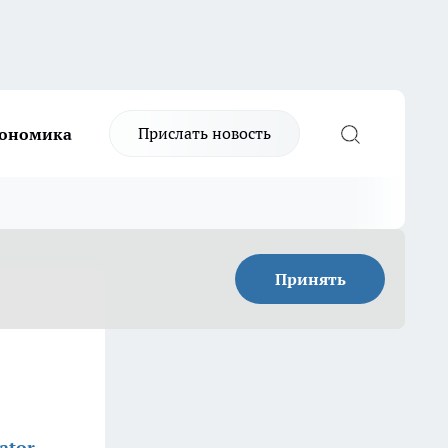
Прислать новость
ономика
Принять
ator