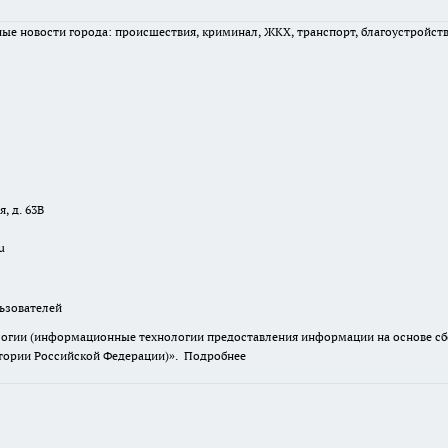
вные новости города: происшествия, криминал, ЖКХ, транспорт, благоустройст
, д. 63В
u
зователей
гии (информационные технологии предоставления информации на основе сбор
итории Российской Федерации)».
Подробнее