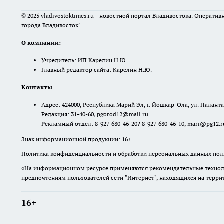
© 2025 vladivostoktimes.ru - новостной портал Владивостока. Операти
города Владивосток"
О компании:
Учредитель: ИП Карелин Н.Ю
Главный редактор сайта: Карелин Н.Ю.
Контакты
Адрес: 424000, Республика Марий Эл, г. Йошкар-Ола, ул. Палантая
Редакция: 31-40-60, pgorod12@mail.ru
Рекламный отдел: 8-927-680-46-20? 8-927-680-46-10, mari@pg12.r
Знак информационной продукции: 16+.
Политика конфиденциальности и обработки персональных данных поль
«На информационном ресурсе применяются рекомендательные техноло
предпочтениям пользователей сети "Интернет", находящихся на терр
16+