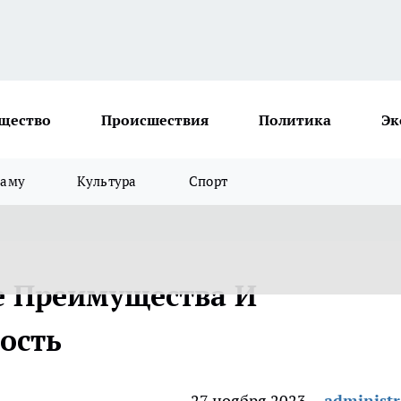
щество
Происшествия
Политика
Эк
ламу
Культура
Спорт
е Преимущества И
ость
27 ноября 2023
administr