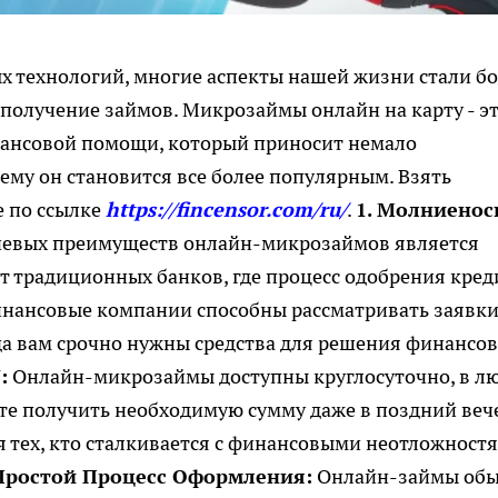
 технологий, многие аспекты нашей жизни стали бо
 получение займов. Микрозаймы онлайн на карту - э
ансовой помощи, который приносит немало
ему он становится все более популярным. Взять
е по ссылке
https://fincensor.com/ru/
.
1. Молниенос
евых преимуществ онлайн-микрозаймов является
от традиционных банков, где процесс одобрения кред
инансовые компании способны рассматривать заявк
да вам срочно нужны средства для решения финансо
:
Онлайн-микрозаймы доступны круглосуточно, в л
жете получить необходимую сумму даже в поздний веч
я тех, кто сталкивается с финансовыми неотложност
 Простой Процесс Оформления:
Онлайн-займы об