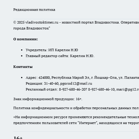
Редакционная политика
© 2025 vladivostoktimes.ru - новостной портал Владивостока. Операти
города Владивосток"
О компании:
Учредитель: ИП Карелин Н.Ю
Главный редактор сайта: Карелин Н.Ю.
Контакты
Адрес: 424000, Республика Марий Эл, г. Йошкар-Ола, ул. Палантая
Редакция: 31-40-60, pgorod12@mail.ru
Рекламный отдел: 8-927-680-46-20? 8-927-680-46-10, mari@pg12.r
Знак информационной продукции: 16+.
Политика конфиденциальности и обработки персональных данных поль
«На информационном ресурсе применяются рекомендательные техноло
предпочтениям пользователей сети "Интернет", находящихся на терр
16+