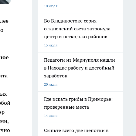
10 июля
лее
Во Владивостоке серия
отключений света затронула
то
центр и несколько районов
13 июля
ное
Педагоги из Мариуполя нашли
в Находке работу и достойный
ита
заработок
и
20 июля
вых
Где искать грибы в Приморье:
юбой
проверенные места
ер
14 июля
ями,
ычно
Сыпьте всего две щепотки в