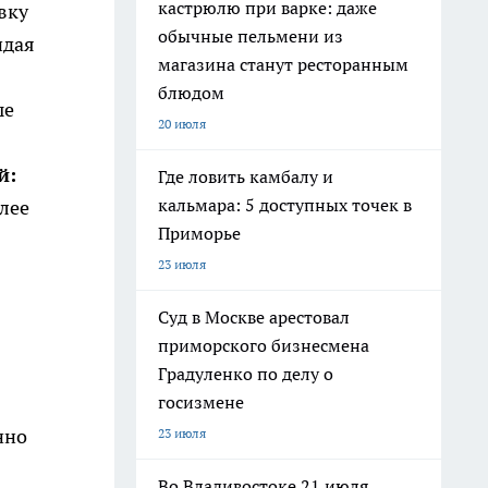
кастрюлю при варке: даже
вку
обычные пельмени из
идая
магазина станут ресторанным
блюдом
ые
20 июля
й:
Где ловить камбалу и
кальмара: 5 доступных точек в
лее
Приморье
23 июля
Суд в Москве арестовал
приморского бизнесмена
Градуленко по делу о
госизмене
нно
23 июля
Во Владивостоке 21 июля