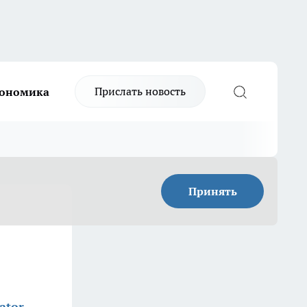
Прислать новость
ономика
Принять
ator