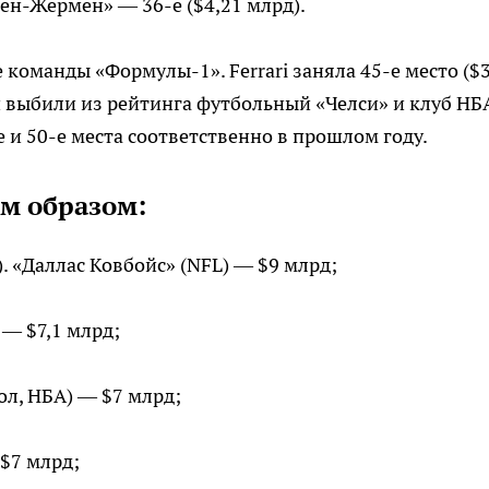
Сен-Жермен» — 36-е ($4,21 млрд).
 команды «Формулы-1». Ferrari заняла 45-е место ($3
ни выбили из рейтинга футбольный «Челси» и клуб НБ
 и 50-е места соответственно в прошлом году.
м образом:
. «Даллас Ковбойс» (NFL) — $9 млрд;
 — $7,1 млрд;
бол, НБА) — $7 млрд;
 $7 млрд;