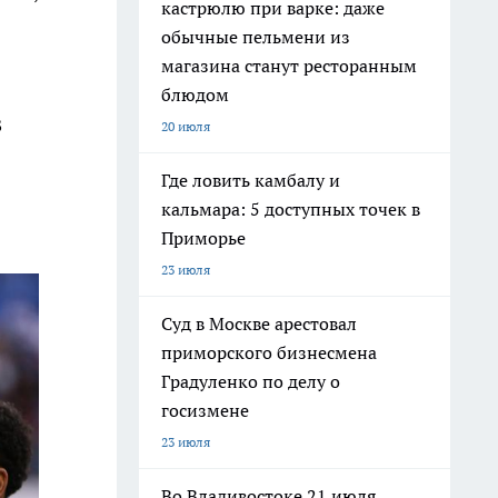
кастрюлю при варке: даже
обычные пельмени из
магазина станут ресторанным
блюдом
В
20 июля
Где ловить камбалу и
кальмара: 5 доступных точек в
Приморье
23 июля
Суд в Москве арестовал
приморского бизнесмена
Градуленко по делу о
госизмене
23 июля
Во Владивостоке 21 июля