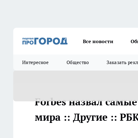
Все новости
Об
Интересное
Общество
Заказать рек
Forbes назвал самы
мира :: Другие :: РБ