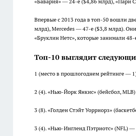
«Бавария» — 24-е ($4,86 млрд), «Пари 
Впервые с 2013 года в топ-50 вошли две
млрд), Mercedes — 47-е ($3,8 млрд). О
«Бруклин Нетс», которые занимали 48-е
Топ-10 выглядит следующи
1 (место в прошлогоднем рейтинге — 1)
2 (4). «Нью-Йорк Янкис» (бейсбол, MLB)
3 (8). «Голден Стэйт Уорриорз» (баскет
3 (4). «Нью-Ингленд Пэтриотс» (NFL) —