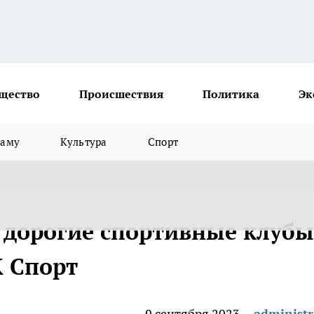
щество
Происшествия
Политика
Эк
ламу
Культура
Спорт
е дорогие спортивные клубы
К Спорт
9 сентября 2023
administr