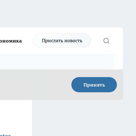
Прислать новость
ономика
Принять
ator