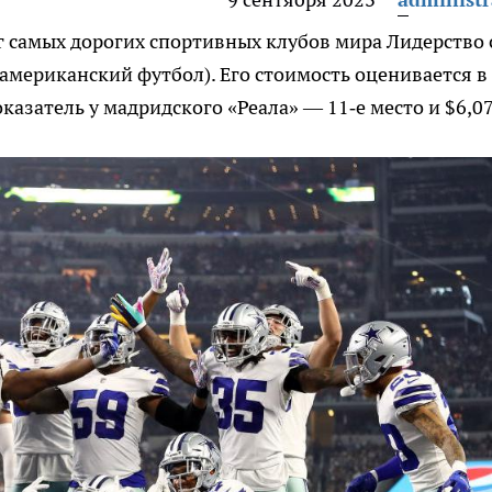
г самых дорогих спортивных клубов мира
Лидерство 
(американский футбол). Его стоимость оценивается в
азатель у мадридского «Реала» — 11‑е место и $6,0