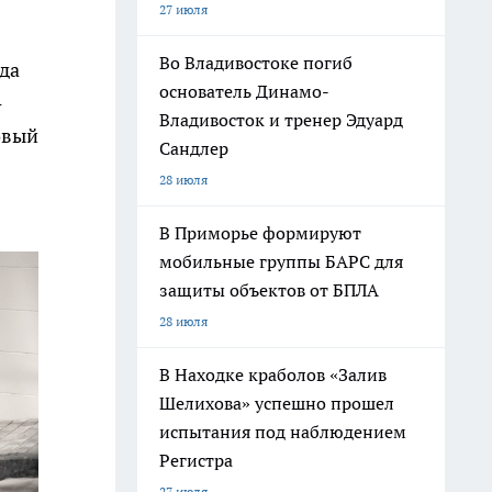
27 июля
Во Владивостоке погиб
да
основатель Динамо-
-
Владивосток и тренер Эдуард
овый
Сандлер
28 июля
В Приморье формируют
мобильные группы БАРС для
защиты объектов от БПЛА
28 июля
В Находке краболов «Залив
Шелихова» успешно прошел
испытания под наблюдением
Регистра
27 июля