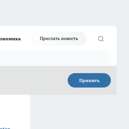
Прислать новость
ономика
Принять
ator