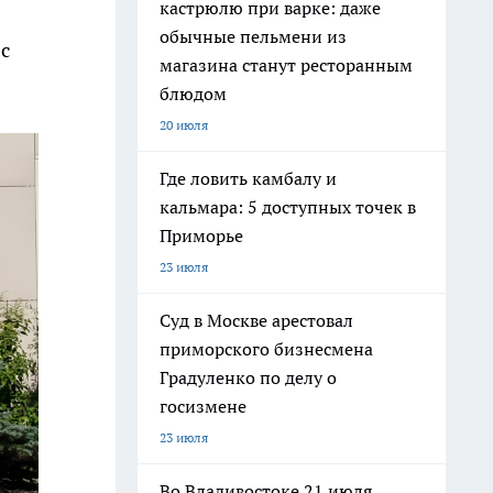
кастрюлю при варке: даже
обычные пельмени из
с
магазина станут ресторанным
блюдом
20 июля
Где ловить камбалу и
кальмара: 5 доступных точек в
Приморье
23 июля
Суд в Москве арестовал
приморского бизнесмена
Градуленко по делу о
госизмене
23 июля
Во Владивостоке 21 июля