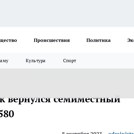
щество
Происшествия
Политика
Эк
ламу
Культура
Спорт
к вернулся семиместный
580
8 сентября 2023
administr