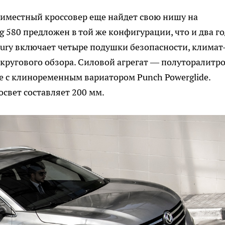
миместный кроссовер еще найдет свою нишу на
 580 предложен в той же конфигурации, что и два го
ury включает четыре подушки безопасности, климат
 кругового обзора. Силовой агрегат — полуторалитр
ке с клиноременным вариатором Punch Powerglide.
свет составляет 200 мм.