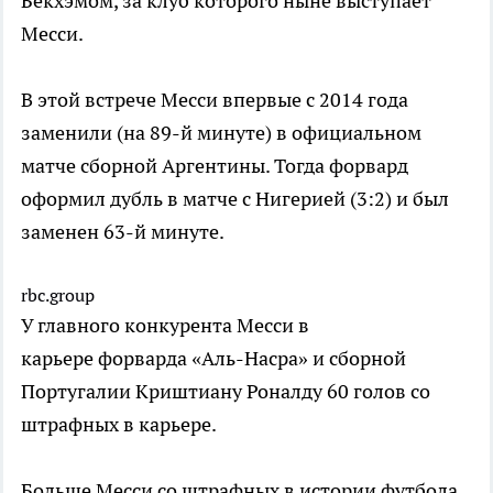
Бекхэмом, за клуб которого ныне выступает
Месси.
В этой встрече Месси впервые с 2014 года
заменили (на 89-й минуте) в официальном
матче сборной Аргентины. Тогда форвард
оформил дубль в матче с Нигерией (3:2) и был
заменен 63-й минуте.
rbc.group
У главного конкурента Месси в
карьере форварда «Аль-Насра» и сборной
Португалии Криштиану Роналду 60 голов со
штрафных в карьере.
Больше Месси со штрафных в истории футбола