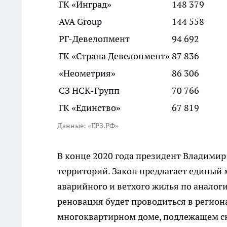
ГК «Инград»
148 379
AVA Group
144 558
РГ-Девелопмент
94 692
ГК «Страна Девелопмент»
87 836
«Неометрия»
86 306
СЗ НСК-Групп
70 766
ГК «Единство»
67 819
Данные: «ЕРЗ.РФ»
В конце 2020 года президент Владимир
территорий. Закон предлагает единый 
аварийного и ветхого жилья по аналог
реновация будет проводиться в региона
многоквартирном доме, подлежащем сн