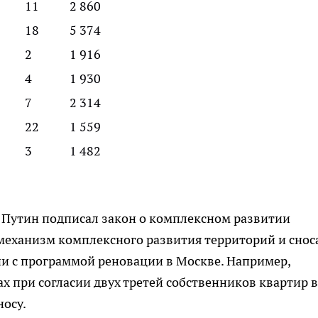
11
2 860
18
5 374
2
1 916
4
1 930
7
2 314
22
1 559
3
1 482
 Путин подписал закон о комплексном развитии
механизм комплексного развития территорий и снос
ии с программой реновации в Москве. Например,
х при согласии двух третей собственников квартир в
осу.