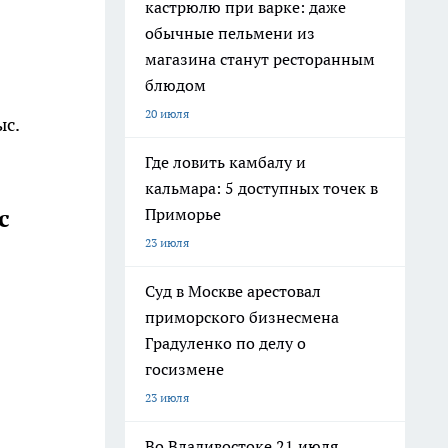
кастрюлю при варке: даже
обычные пельмени из
магазина станут ресторанным
блюдом
20 июля
ыс.
Где ловить камбалу и
кальмара: 5 доступных точек в
с
Приморье
23 июля
Суд в Москве арестовал
приморского бизнесмена
Градуленко по делу о
госизмене
23 июля
Во Владивостоке 21 июля