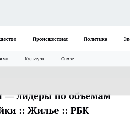
щество
Происшествия
Политика
Эк
ламу
Культура
Спорт
ы — лидеры по объемам
ки :: Жилье :: РБК