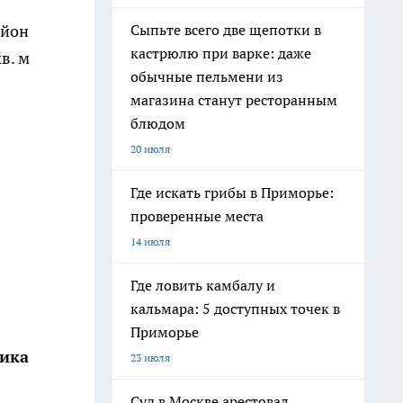
айон
Сыпьте всего две щепотки в
кастрюлю при варке: даже
в. м
обычные пельмени из
магазина станут ресторанным
блюдом
20 июля
Где искать грибы в Приморье:
проверенные места
14 июля
Где ловить камбалу и
кальмара: 5 доступных точек в
Приморье
ика
23 июля
Суд в Москве арестовал