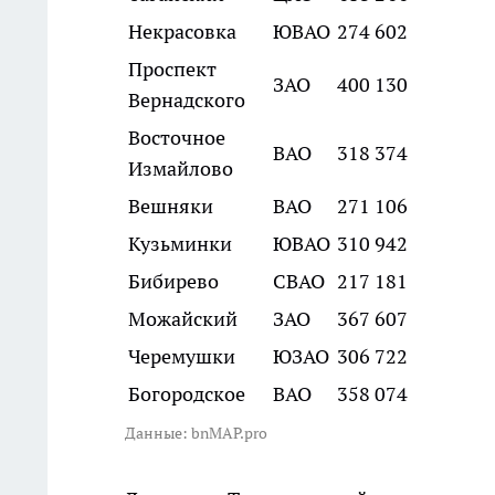
Некрасовка
ЮВАО
274 602
Проспект
ЗАО
400 130
Вернадского
Восточное
ВАО
318 374
Измайлово
Вешняки
ВАО
271 106
Кузьминки
ЮВАО
310 942
Бибирево
СВАО
217 181
Можайский
ЗАО
367 607
Черемушки
ЮЗАО
306 722
Богородское
ВАО
358 074
Данные: bnMAP.pro