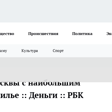
щество
Происшествия
Политика
Эк
ламу
Культура
Спорт
сквы с наибольшим
лье :: Деньги :: РБК