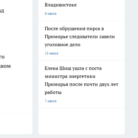
Владивостоке
ад
8 июля
После обрушения пирса в
Приморье следователи завели
уголовное дело
13 июля
го
дном
Елена Шиш ушла с поста
министра энергетики
Приморья после почти двух лет
работы
7 июля