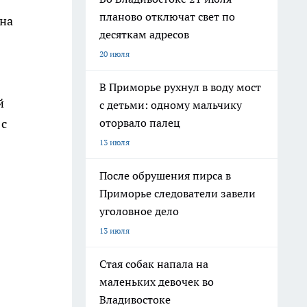
планово отключат свет по
ана
десяткам адресов
20 июля
В Приморье рухнул в воду мост
й
с детьми: одному мальчику
 с
оторвало палец
13 июля
После обрушения пирса в
Приморье следователи завели
уголовное дело
13 июля
Стая собак напала на
маленьких девочек во
Владивостоке