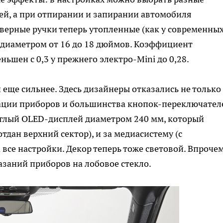
ей, а при отпирании и запирании автомобиля
верные ручки теперь утопленные (как у современны
 диаметром от 16 до 18 дюймов. Коэффициент
шен с 0,3 у прежнего электро-Mini до 0,28.
еще сильнее. Здесь дизайнеры отказались не только
нации приборов и большинства кнопок-переключател
руглый OLED-дисплей диаметром 240 мм, который
тдан верхний сектор), и за медиасистему (с
 все настройки. Декор теперь тоже световой. Впрочем
заний приборов на лобовое стекло.