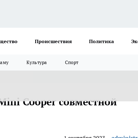
щество
Происшествия
Политика
Эк
ламу
Культура
Спорт
Mini Cooper совместной
1 сентября 2023
administr