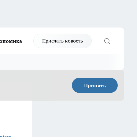
Прислать новость
ономика
Принять
ator