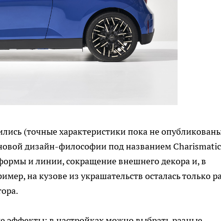
лись (точные характеристики пока не опубликованы
х новой дизайн-философии под названием Charismatic
 формы и линии, сокращение внешнего декора и, в
ример, на кузове из украшательств осталась только р
ора.
вые эффекты: в настройках можно выбрать разные