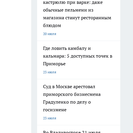
кастрюлю при варке: даже
обычные пельмени из
магазина станут ресторанным
блюдом
20 июля
Где ловить камбалу и
кальмара: 5 доступных точек в
Приморье
23 июля
Суд в Москве арестовал
приморского бизнесмена
Градуленко по делу о
госизмене
23 июля
Во Владивостоке 21 июля