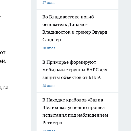
27 июля
Во Владивостоке погиб
х
основатель Динамо-
Владивосток и тренер Эдуард
Сандлер
28 июля
 от
ей.
В Приморье формируют
мобильные группы БАРС для
защиты объектов от БПЛА
28 июля
, за
В Находке краболов «Залив
Шелихова» успешно прошел
испытания под наблюдением
Регистра
27 июля