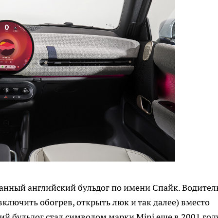
нный английский бульдог по имени Спайк. Водител
ключить обогрев, открыть люк и так далее) вместо
й бульдог стал символом марки Mini еще в 2001 году