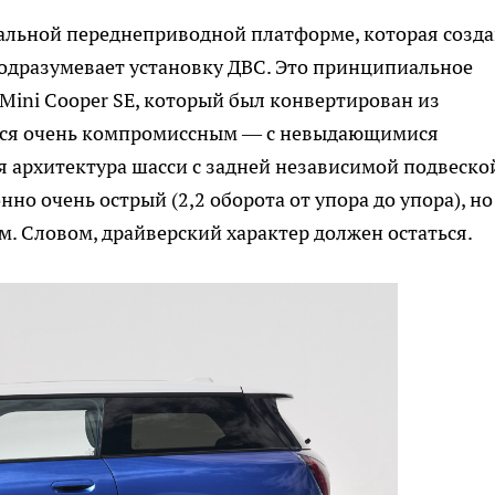
нальной переднеприводной платформе, которая созд
одразумевает установку ДВС. Это принципиальное
Mini Cooper SE, который был конвертирован из
лся очень компромиссным — с невыдающимися
 архитектура шасси с задней независимой подвеско
о очень острый (2,2 оборота от упора до упора), но
 Словом, драйверский характер должен остаться.