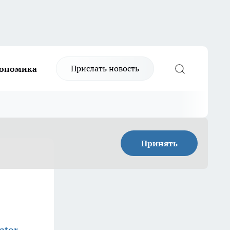
Прислать новость
ономика
Принять
ator