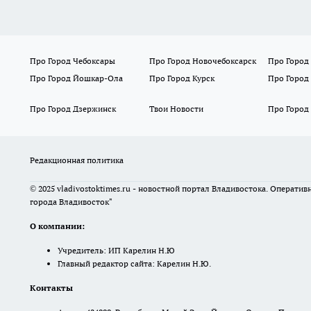
Про Город Чебоксары
Про Город Новочебоксарск
Про Город
Про Город Йошкар-Ола
Про Город Курск
Про Город
Про Город Дзержинск
Твои Новости
Про Город
Редакционная политика
© 2025 vladivostoktimes.ru - новостной портал Владивостока. Операти
города Владивосток"
О компании:
Учредитель: ИП Карелин Н.Ю
Главный редактор сайта: Карелин Н.Ю.
Контакты