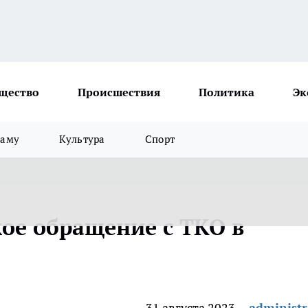
щество
Происшествия
Политика
Эк
ламу
Культура
Спорт
акое обращение с ТКО в
31 августа 2023
administr