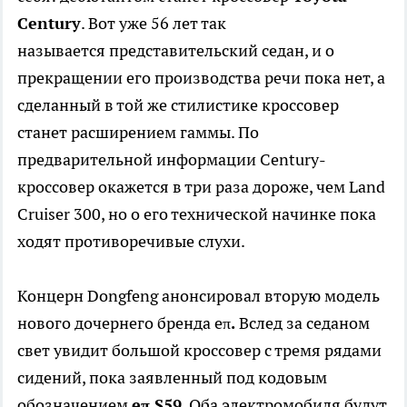
Century
. Вот уже 56 лет так
называется представительский седан, и о
прекращении его производства речи пока нет, а
сделанный в той же стилистике кроссовер
станет расширением гаммы. По
предварительной информации Century-
кроссовер окажется в три раза дороже, чем Land
Cruiser 300, но о его технической начинке пока
ходят противоречивые слухи.
Концерн Dongfeng анонсировал вторую модель
нового дочернего бренда eπ
.
Вслед за седаном
свет увидит большой кроссовер с тремя рядами
сидений, пока заявленный под кодовым
обозначением
eπ S59
. Оба электромобиля будут