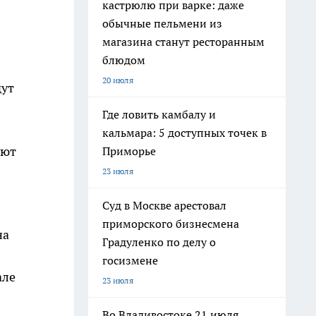
кастрюлю при варке: даже
обычные пельмени из
магазина станут ресторанным
блюдом
20 июля
дут
Где ловить камбалу и
кальмара: 5 доступных точек в
уют
Приморье
23 июля
Суд в Москве арестовал
приморского бизнесмена
на
Градуленко по делу о
госизмене
але
23 июля
Во Владивостоке 21 июля