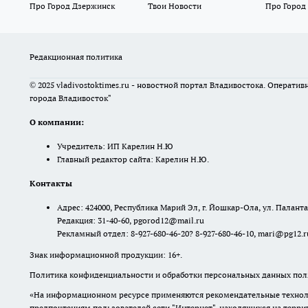
Про Город Дзержинск
Твои Новости
Про Город
Редакционная политика
© 2025 vladivostoktimes.ru - новостной портал Владивостока. Операти
города Владивосток"
О компании:
Учредитель: ИП Карелин Н.Ю
Главный редактор сайта: Карелин Н.Ю.
Контакты
Адрес: 424000, Республика Марий Эл, г. Йошкар-Ола, ул. Палантая
Редакция: 31-40-60, pgorod12@mail.ru
Рекламный отдел: 8-927-680-46-20? 8-927-680-46-10, mari@pg12.r
Знак информационной продукции: 16+.
Политика конфиденциальности и обработки персональных данных поль
«На информационном ресурсе применяются рекомендательные техноло
предпочтениям пользователей сети "Интернет", находящихся на терр