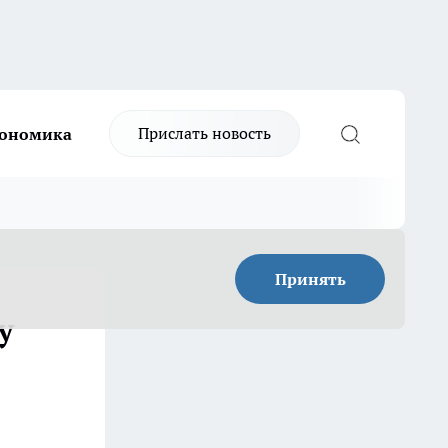
Прислать новость
ономика
Принять
у