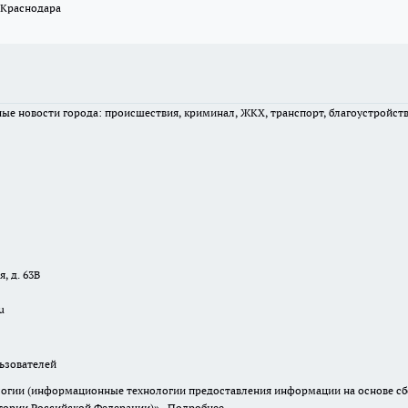
 Краснодара
вные новости города: происшествия, криминал, ЖКХ, транспорт, благоустройст
, д. 63В
u
зователей
гии (информационные технологии предоставления информации на основе сбор
итории Российской Федерации)».
Подробнее