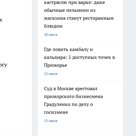
кастрюлю при варке: даже
обычные пельмени из
магазина станут ресторанным
х
блюдом
20 июля
Где ловить камбалу и
кальмара: 5 доступных точек в
осу
Приморье
23 июля
Суд в Москве арестовал
приморского бизнесмена
Градуленко по делу о
госизмене
23 июля