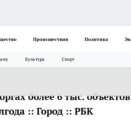
щество
Происшествия
Политика
Эк
ламу
Культура
Спорт
оргах более 6 тыс. объектов
года :: Город :: РБК