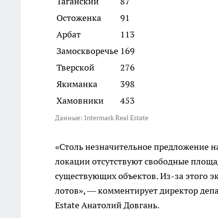
Таганский
87
Остоженка
91
Арбат
113
Замоскворечье
169
Тверской
276
Якиманка
398
Хамовники
453
Данные: Intermark Real Estate
«Столь незначительное предложение на
локации отсутствуют свободные площа
существующих объектов. Из-за этого 
лотов», — комментирует директор депа
Estate Анатолий Довгань.