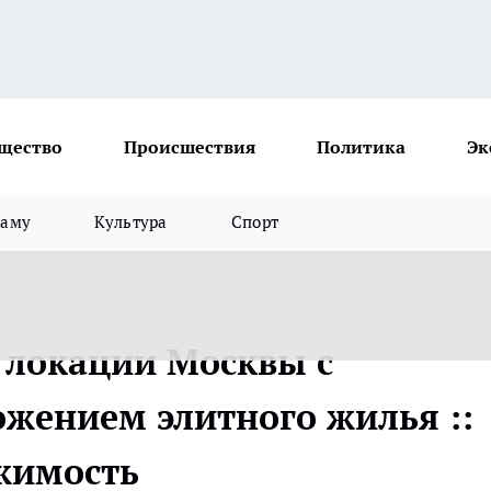
щество
Происшествия
Политика
Эк
ламу
Культура
Спорт
 локации Москвы с
жением элитного жилья ::
жимость