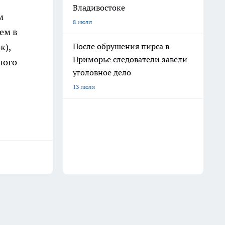
Владивостоке
м
8 июля
ем в
к),
После обрушения пирса в
Приморье следователи завели
ного
уголовное дело
13 июля