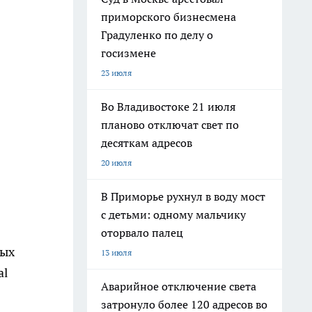
приморского бизнесмена
Градуленко по делу о
госизмене
23 июля
Во Владивостоке 21 июля
планово отключат свет по
десяткам адресов
20 июля
В Приморье рухнул в воду мост
с детьми: одному мальчику
оторвало палец
вых
13 июля
al
Аварийное отключение света
затронуло более 120 адресов во