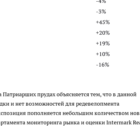
-4%
-3%
+45%
+20%
+19%
+10%
-16%
 Патриарших прудах объясняется тем, что в данной
дки и нет возможностей для редевелопмента
экспозиция пополняется небольшим количеством но
ртамента мониторинга рынка и оценки Intermark Re