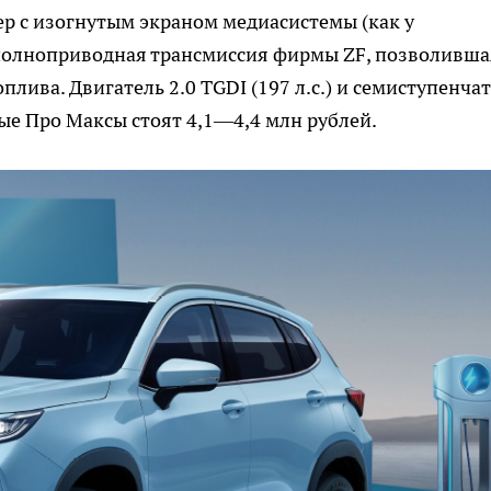
р с изогнутым экраном медиасистемы (как у
я полноприводная трансмиссия фирмы ZF, позволивша
плива. Двигатель 2.0 TGDI (197 л.с.) и семиступенча
е Про Максы стоят 4,1—4,4 млн рублей.