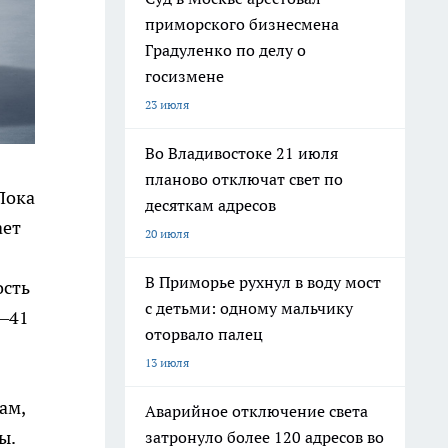
приморского бизнесмена
Градуленко по делу о
госизмене
23 июля
Во Владивостоке 21 июля
планово отключат свет по
Пока
десяткам адресов
ает
20 июля
В Приморье рухнул в воду мост
ость
с детьми: одному мальчику
9—41
оторвало палец
13 июля
ам,
Аварийное отключение света
ы.
затронуло более 120 адресов во