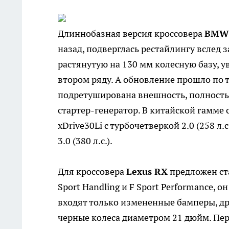
Длиннобазная версия кроссовера
BMW
назад, подверглась рестайлингу вслед 
растянутую на 130 мм колесную базу, 
втором ряду. А обновление прошло по т
подретуширована внешность, полность
стартер-генератор. В китайской гамм
xDrive30Li с турбочетверкой 2.0 (258 
3.0 (380 л.с.).
Для кроссовера
Lexus RX
предложен ста
Sport Handling и F Sport Performance, о
входят только измененные бамперы, др
черные колеса диаметром 21 дюйм. Перв