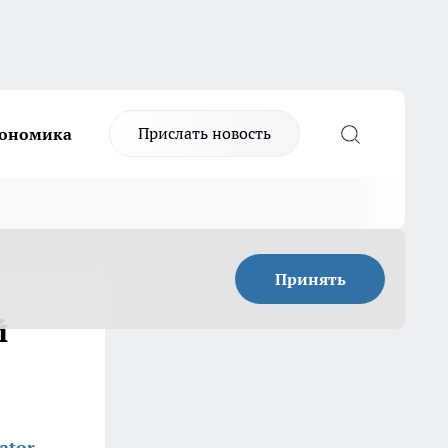
Прислать новость
ономика
Принять
й
ator