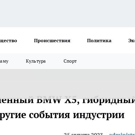
щество
Происшествия
Политика
Эк
ламу
Культура
Спорт
иненный BMW X5, гибридны
другие события индустрии
25 августа 2023
administr