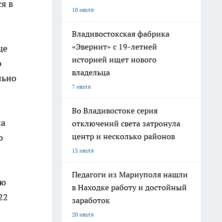
я в
10 июля
Владивостокская фабрика
«Эвернит» с 19-летней
ще
историей ищет нового
о
владельца
льно
7 июля
Во Владивостоке серия
на
отключений света затронула
центр и несколько районов
о
13 июля
Педагоги из Мариуполя нашли
ую
в Находке работу и достойный
22
заработок
20 июля