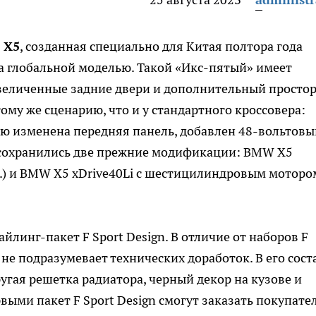
 X5
, созданная специально для Китая полтора года
за глобальной моделью. Такой «Икс-пятый» имеет
увеличенные задние двери и дополнительный простор
ому же сценарию, что и у стандартного кроссовера:
ю изменена передняя панель, добавлен 48-вольтовы
е сохранились две прежние модификации: BMW X5
л.с.) и BMW X5 xDrive40Li с шестицилиндровым моторо
йлинг-пакет F Sport Design. В отличие от наборов F
н не подразумевает технических доработок. В его сост
угая решетка радиатора, черный декор на кузове и
ыми пакет F Sport Design смогут заказать покупате