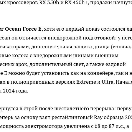
ых кроссоверов RX 350h и RX 450h+, продажи начнутс
er Ocean Force E
, хотя его первый показ состоялся е
cean он отличается внедорожной подготовкой: у нег
ртизаторами, дополнительная защита днища (изнача
ймовые колеса с внедорожными шинами внешним
сных арок, дополнительный свет, а также ездовой
ce E можно будет установить как на конвейере, так и 
an в полноприводных версиях Extreme и Ultra. Начал
 2024 года.
рнулся в строй после шестилетнего перерыва: перв
Теперь за основу взят рестайлинговый Ray образца 20
ощность электромотора увеличена с 68 до 87 л.с., а