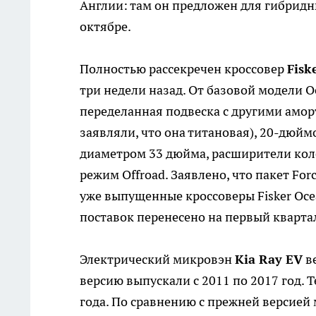
Англии: там он предложен для гибридн
октябре.
Полностью рассекречен кроссовер
Fisk
три недели назад. От базовой модели O
переделанная подвеска с другими амо
заявляли, что она титановая), 20-дю
диаметром 33 дюйма, расширители коле
режим Offroad. Заявлено, что пакет For
уже выпущенные кроссоверы Fisker Oce
поставок перенесено на первый квартал
Электрический микровэн
Kia Ray EV
ве
версию выпускали с 2011 по 2017 год. 
года. По сравнению с прежней версией м