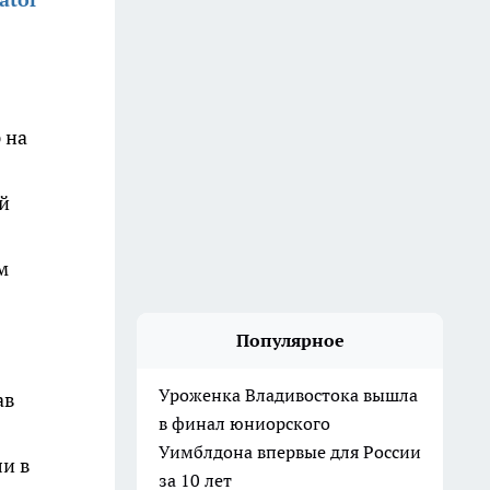
 на
й
м
Популярное
Уроженка Владивостока вышла
ав
в финал юниорского
Уимблдона впервые для России
ли в
за 10 лет