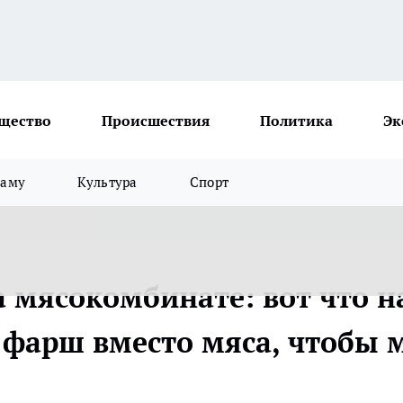
щество
Происшествия
Политика
Эк
ламу
Культура
Спорт
а мясокомбинате: вот что н
в фарш вместо мяса, чтобы 