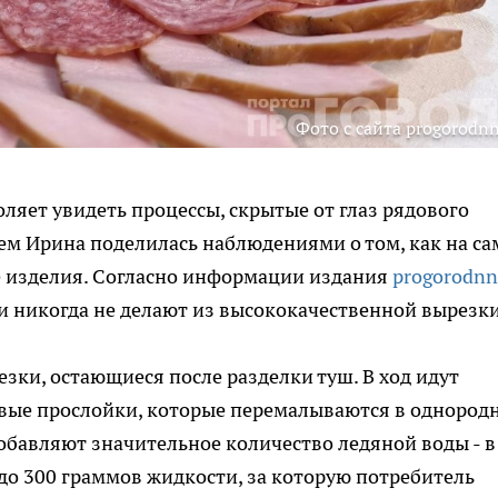
Фото с сайта progorodnn
ляет увидеть процессы, скрытые от глаз рядового
жем Ирина поделилась наблюдениями о том, как на с
 изделия. Согласно информации издания
progorodnn
 никогда не делают из высококачественной вырезки
зки, остающиеся после разделки туш. В ход идут
вые прослойки, которые перемалываются в однород
добавляют значительное количество ледяной воды - в
о 300 граммов жидкости, за которую потребитель