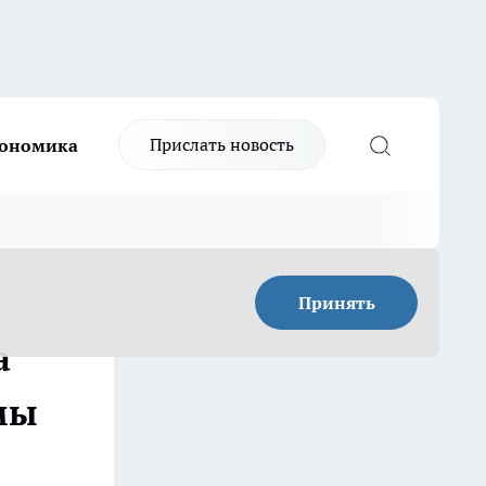
Прислать новость
ономика
Принять
а
мы