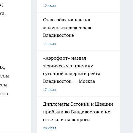
в;
13 июля
ка.
Стая собак напала на
маленьких девочек во
Владивостоке
14 июля
«Аэрофлот» назвал
техническую причину
х,
суточной задержки рейса
есом
Владивосток — Москва
есы
17 июля
асто
Дипломаты Эстонии и Швеции
прибыли во Владивосток и не
ответили на вопросы
28 июля