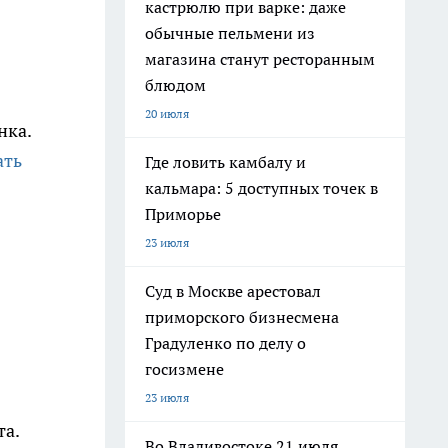
кастрюлю при варке: даже
обычные пельмени из
магазина станут ресторанным
блюдом
20 июля
нка.
ать
Где ловить камбалу и
кальмара: 5 доступных точек в
Приморье
23 июля
Суд в Москве арестовал
приморского бизнесмена
Градуленко по делу о
госизмене
23 июля
та.
Во Владивостоке 21 июля